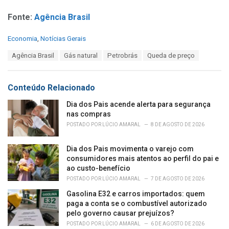
Fonte:
Agência Brasil
C
Economia
,
Notícias Gerais
a
T
Agência Brasil
Gás natural
Petrobrás
Queda de preço
t
a
e
g
g
s
o
Conteúdo Relacionado
:
r
i
Dia dos Pais acende alerta para segurança
e
nas compras
s
POSTADO POR
LÚCIO AMARAL
8 DE AGOSTO DE 2026
:
Dia dos Pais movimenta o varejo com
consumidores mais atentos ao perfil do pai e
ao custo-benefício
POSTADO POR
LÚCIO AMARAL
7 DE AGOSTO DE 2026
Gasolina E32 e carros importados: quem
paga a conta se o combustível autorizado
pelo governo causar prejuízos?
POSTADO POR
LÚCIO AMARAL
6 DE AGOSTO DE 2026