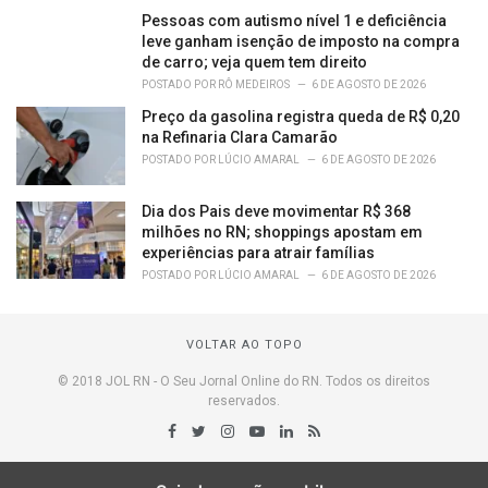
Pessoas com autismo nível 1 e deficiência
leve ganham isenção de imposto na compra
de carro; veja quem tem direito
POSTADO POR
RÔ MEDEIROS
6 DE AGOSTO DE 2026
Preço da gasolina registra queda de R$ 0,20
na Refinaria Clara Camarão
POSTADO POR
LÚCIO AMARAL
6 DE AGOSTO DE 2026
Dia dos Pais deve movimentar R$ 368
milhões no RN; shoppings apostam em
experiências para atrair famílias
POSTADO POR
LÚCIO AMARAL
6 DE AGOSTO DE 2026
VOLTAR AO TOPO
© 2018 JOL RN - O Seu Jornal Online do RN. Todos os direitos
reservados.