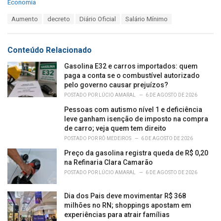
C
Economia
a
T
Aumento
decreto
Diário Oficial
Salário Mínimo
t
a
e
g
g
s
o
Conteúdo Relacionado
:
r
i
Gasolina E32 e carros importados: quem
e
paga a conta se o combustível autorizado
s
pelo governo causar prejuízos?
:
POSTADO POR
LÚCIO AMARAL
6 DE AGOSTO DE 2026
Pessoas com autismo nível 1 e deficiência
leve ganham isenção de imposto na compra
de carro; veja quem tem direito
POSTADO POR
RÔ MEDEIROS
6 DE AGOSTO DE 2026
Preço da gasolina registra queda de R$ 0,20
na Refinaria Clara Camarão
POSTADO POR
LÚCIO AMARAL
6 DE AGOSTO DE 2026
Dia dos Pais deve movimentar R$ 368
milhões no RN; shoppings apostam em
experiências para atrair famílias