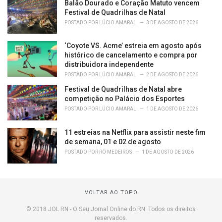
Balão Dourado e Coração Matuto vencem
Festival de Quadrilhas de Natal
POSTADO POR
LÚCIO AMARAL
3 DE AGOSTO DE 2026
‘Coyote VS. Acme’ estreia em agosto após
histórico de cancelamento e compra por
distribuidora independente
POSTADO POR
LÚCIO AMARAL
2 DE AGOSTO DE 2026
Festival de Quadrilhas de Natal abre
competição no Palácio dos Esportes
POSTADO POR
LÚCIO AMARAL
1 DE AGOSTO DE 2026
11 estreias na Netflix para assistir neste fim
de semana, 01 e 02 de agosto
POSTADO POR
RÔ MEDEIROS
1 DE AGOSTO DE 2026
VOLTAR AO TOPO
© 2018 JOL RN - O Seu Jornal Online do RN. Todos os direitos
reservados.