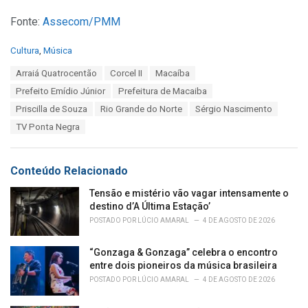
Fonte:
Assecom/PMM
C
Cultura
,
Música
a
T
Arraiá Quatrocentão
Corcel II
Macaíba
t
a
e
Prefeito Emídio Júnior
Prefeitura de Macaiba
g
g
s
Priscilla de Souza
Rio Grande do Norte
Sérgio Nascimento
o
:
r
TV Ponta Negra
i
e
s
Conteúdo Relacionado
:
Tensão e mistério vão vagar intensamente o
destino d’A Última Estação’
POSTADO POR
LÚCIO AMARAL
4 DE AGOSTO DE 2026
“Gonzaga & Gonzaga” celebra o encontro
entre dois pioneiros da música brasileira
POSTADO POR
LÚCIO AMARAL
4 DE AGOSTO DE 2026