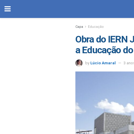
Capa
Educação
Obra do IERN 
a Educação do
by
Lúcio Amaral
3 ano