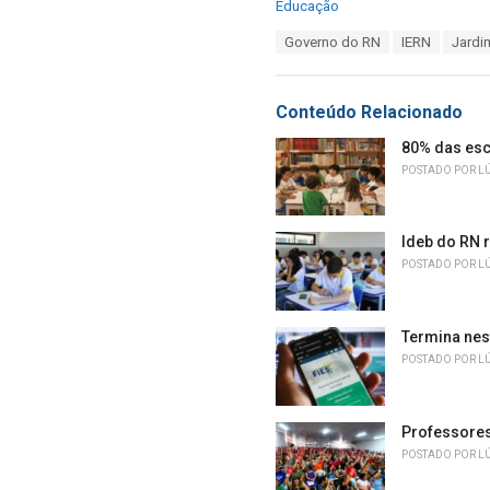
C
Educação
a
T
Governo do RN
IERN
Jardi
t
a
e
g
g
s
o
Conteúdo Relacionado
:
r
i
80% das esc
e
POSTADO POR
L
s
:
Ideb do RN r
POSTADO POR
L
Termina nes
POSTADO POR
L
Professores 
POSTADO POR
L