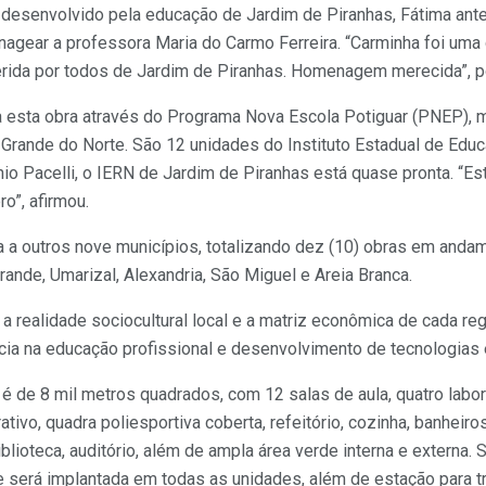
 desenvolvido pela educação de Jardim de Piranhas, Fátima ant
nagear a professora Maria do Carmo Ferreira. “Carminha foi uma
erida por todos de Jardim de Piranhas. Homenagem merecida”, p
a esta obra através do Programa Nova Escola Potiguar (PNEP), m
 Grande do Norte. São 12 unidades do Instituto Estadual de Edu
o Pacelli, o IERN de Jardim de Piranhas está quase pronta. “E
o”, afirmou.
a outros nove municípios, totalizando dez (10) obras em andame
nde, Umarizal, Alexandria, São Miguel e Areia Branca.
a realidade sociocultural local e a matriz econômica de cada re
ia na educação profissional e desenvolvimento de tecnologias 
 é de 8 mil metros quadrados, com 12 salas de aula, quatro labor
ativo, quadra poliesportiva coberta, refeitório, cozinha, banheir
iblioteca, auditório, além de ampla área verde interna e externa.
ue será implantada em todas as unidades, além de estação para t