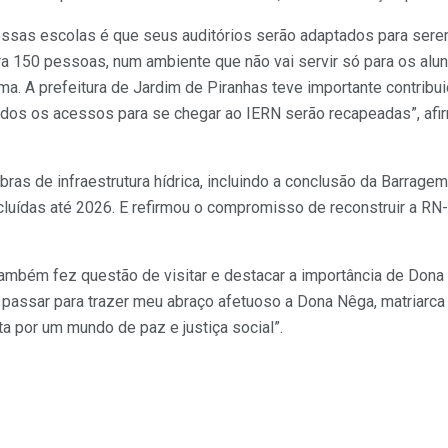
nessas escolas é que seus auditórios serão adaptados para s
a 150 pessoas, num ambiente que não vai servir só para os alu
a. A prefeitura de Jardim de Piranhas teve importante contribu
odos os acessos para se chegar ao IERN serão recapeadas”, afir
ras de infraestrutura hídrica, incluindo a conclusão da Barragem
cluídas até 2026. E refirmou o compromisso de reconstruir a RN-
também fez questão de visitar e destacar a importância de Dona
e passar para trazer meu abraço afetuoso a Dona Nêga, matriarca
ta por um mundo de paz e justiça social”.