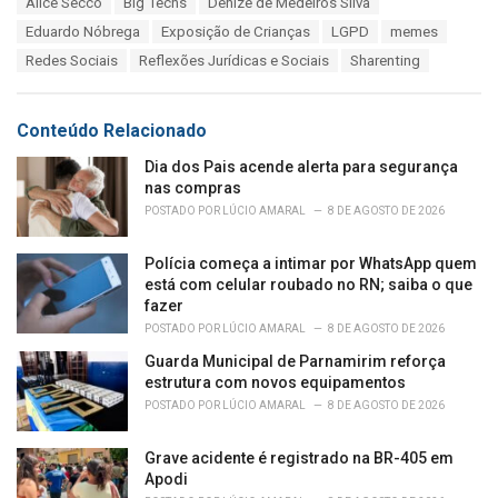
Alice Secco
Big Techs
Denize de Medeiros Silva
t
a
e
Eduardo Nóbrega
Exposição de Crianças
LGPD
memes
g
g
s
Redes Sociais
Reflexões Jurídicas e Sociais
Sharenting
o
:
r
i
e
Conteúdo Relacionado
s
:
Dia dos Pais acende alerta para segurança
nas compras
POSTADO POR
LÚCIO AMARAL
8 DE AGOSTO DE 2026
Polícia começa a intimar por WhatsApp quem
está com celular roubado no RN; saiba o que
fazer
POSTADO POR
LÚCIO AMARAL
8 DE AGOSTO DE 2026
Guarda Municipal de Parnamirim reforça
estrutura com novos equipamentos
POSTADO POR
LÚCIO AMARAL
8 DE AGOSTO DE 2026
Grave acidente é registrado na BR-405 em
Apodi