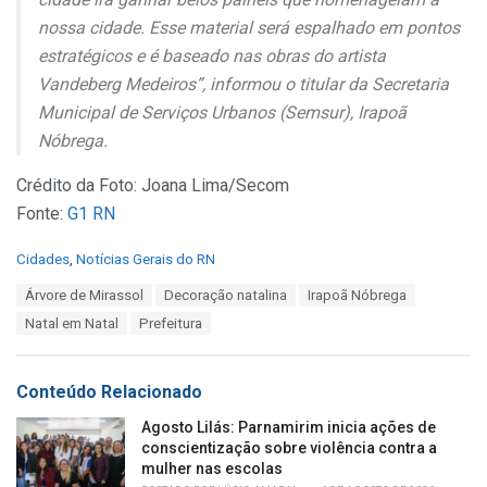
nossa cidade. Esse material será espalhado em pontos
estratégicos e é baseado nas obras do artista
Vandeberg Medeiros”, informou o titular da Secretaria
Municipal de Serviços Urbanos (Semsur), Irapoã
Nóbrega.
Crédito da Foto: Joana Lima/Secom
Fonte:
G1 RN
C
Cidades
,
Notícias Gerais do RN
a
T
Árvore de Mirassol
Decoração natalina
Irapoã Nóbrega
t
a
e
Natal em Natal
Prefeitura
g
g
s
o
:
r
Conteúdo Relacionado
i
e
Agosto Lilás: Parnamirim inicia ações de
s
conscientização sobre violência contra a
:
mulher nas escolas