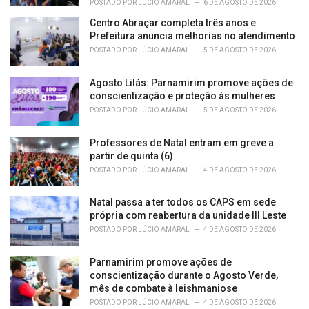
POSTADO POR
LÚCIO AMARAL
6 DE AGOSTO DE 2026
Centro Abraçar completa três anos e
Prefeitura anuncia melhorias no atendimento
POSTADO POR
LÚCIO AMARAL
5 DE AGOSTO DE 2026
Agosto Lilás: Parnamirim promove ações de
conscientização e proteção às mulheres
POSTADO POR
LÚCIO AMARAL
5 DE AGOSTO DE 2026
Professores de Natal entram em greve a
partir de quinta (6)
POSTADO POR
LÚCIO AMARAL
4 DE AGOSTO DE 2026
Natal passa a ter todos os CAPS em sede
própria com reabertura da unidade III Leste
POSTADO POR
LÚCIO AMARAL
4 DE AGOSTO DE 2026
Parnamirim promove ações de
conscientização durante o Agosto Verde,
mês de combate à leishmaniose
POSTADO POR
LÚCIO AMARAL
4 DE AGOSTO DE 2026