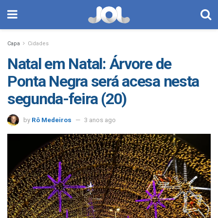
Capa
Cidades
Natal em Natal: Árvore de
Ponta Negra será acesa nesta
segunda-feira (20)
by
Rô Medeiros
3 anos ago