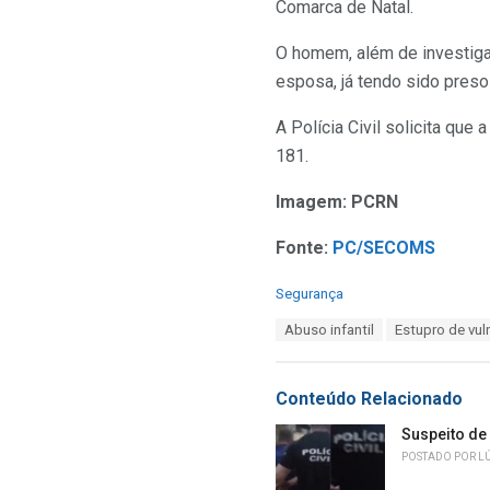
Comarca de Natal.
O homem, além de investigad
esposa, já tendo sido preso 
A Polícia Civil solicita qu
181.
Imagem: PCRN
Fonte:
PC/SECOMS
C
Segurança
a
T
Abuso infantil
Estupro de vul
t
a
e
g
g
s
o
Conteúdo Relacionado
:
r
i
Suspeito de
e
POSTADO POR
L
s
: