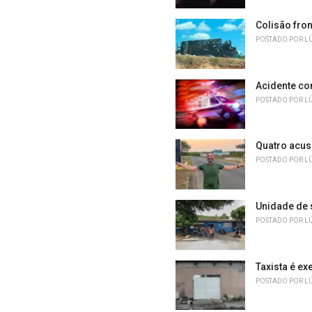
Colisão fro
POSTADO POR
L
Acidente co
POSTADO POR
L
Quatro acusa
POSTADO POR
L
Unidade de 
POSTADO POR
L
Taxista é ex
POSTADO POR
L