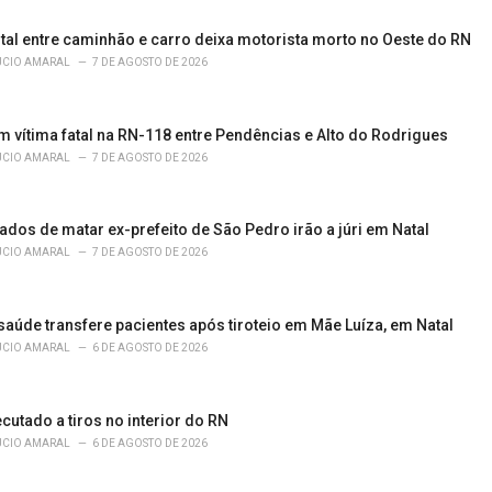
ntal entre caminhão e carro deixa motorista morto no Oeste do RN
ÚCIO AMARAL
7 DE AGOSTO DE 2026
m vítima fatal na RN-118 entre Pendências e Alto do Rodrigues
ÚCIO AMARAL
7 DE AGOSTO DE 2026
dos de matar ex-prefeito de São Pedro irão a júri em Natal
ÚCIO AMARAL
7 DE AGOSTO DE 2026
saúde transfere pacientes após tiroteio em Mãe Luíza, em Natal
ÚCIO AMARAL
6 DE AGOSTO DE 2026
ecutado a tiros no interior do RN
ÚCIO AMARAL
6 DE AGOSTO DE 2026