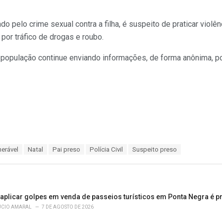
o pelo crime sexual contra a filha, é suspeito de praticar violê
por tráfico de drogas e roubo.
e a população continue enviando informações, de forma anônima, 
nerável
Natal
Pai preso
Polícia Civil
Suspeito preso
 aplicar golpes em venda de passeios turísticos em Ponta Negra é p
ÚCIO AMARAL
7 DE AGOSTO DE 2026