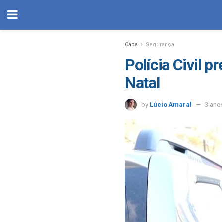
Capa
Segurança
Polícia Civil p
Natal
by
Lúcio Amaral
3 ano