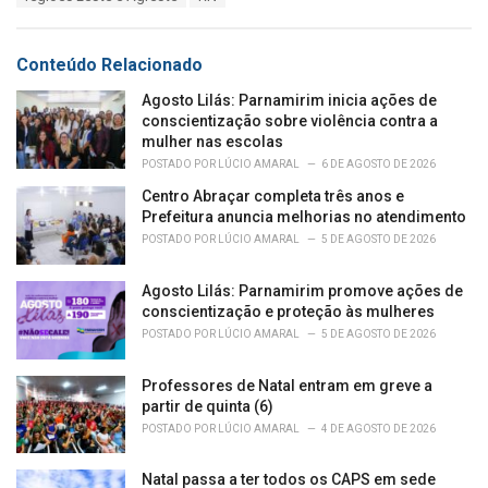
g
g
s
o
:
r
Conteúdo Relacionado
i
e
Agosto Lilás: Parnamirim inicia ações de
s
conscientização sobre violência contra a
:
mulher nas escolas
POSTADO POR
LÚCIO AMARAL
6 DE AGOSTO DE 2026
Centro Abraçar completa três anos e
Prefeitura anuncia melhorias no atendimento
POSTADO POR
LÚCIO AMARAL
5 DE AGOSTO DE 2026
Agosto Lilás: Parnamirim promove ações de
conscientização e proteção às mulheres
POSTADO POR
LÚCIO AMARAL
5 DE AGOSTO DE 2026
Professores de Natal entram em greve a
partir de quinta (6)
POSTADO POR
LÚCIO AMARAL
4 DE AGOSTO DE 2026
Natal passa a ter todos os CAPS em sede