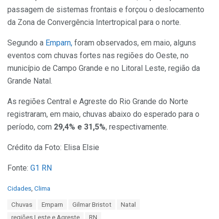
passagem de sistemas frontais e forçou o deslocamento
da Zona de Convergência Intertropical para o norte.
Segundo a
Emparn,
foram observados, em maio, alguns
eventos com chuvas fortes nas regiões do Oeste, no
município de Campo Grande e no Litoral Leste, região da
Grande Natal.
As regiões Central e Agreste do Rio Grande do Norte
registraram, em maio, chuvas abaixo do esperado para o
período, com
29,4% e 31,5%
, respectivamente.
Crédito da Foto: Elisa Elsie
Fonte:
G1 RN
C
Cidades
,
Clima
a
T
Chuvas
Emparn
Gilmar Bristot
Natal
t
a
e
regiões Leste e Agreste
RN