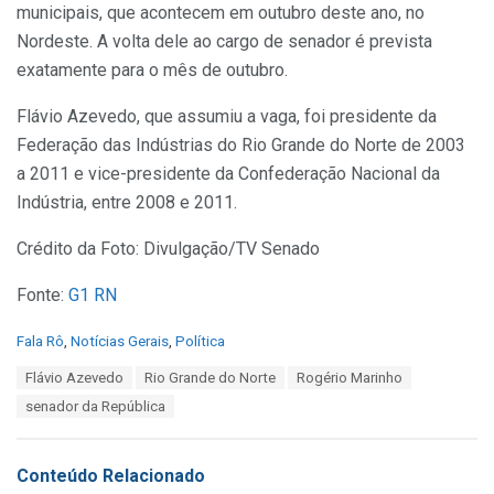
municipais, que acontecem em outubro deste ano, no
Nordeste. A volta dele ao cargo de senador é prevista
exatamente para o mês de outubro.
Flávio Azevedo, que assumiu a vaga, foi presidente da
Federação das Indústrias do Rio Grande do Norte de 2003
a 2011 e vice-presidente da Confederação Nacional da
Indústria, entre 2008 e 2011.
Crédito da Foto: Divulgação/TV Senado
Fonte:
G1 RN
C
Fala Rô
,
Notícias Gerais
,
Política
a
T
Flávio Azevedo
Rio Grande do Norte
Rogério Marinho
t
a
e
senador da República
g
g
s
o
:
r
Conteúdo Relacionado
i