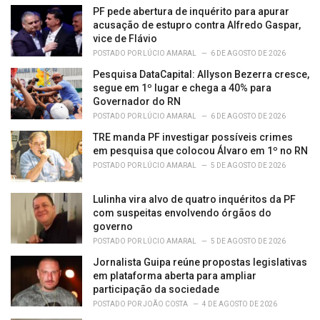
e
PF pede abertura de inquérito para apurar
s
acusação de estupro contra Alfredo Gaspar,
:
vice de Flávio
POSTADO POR
LÚCIO AMARAL
6 DE AGOSTO DE 2026
Pesquisa DataCapital: Allyson Bezerra cresce,
segue em 1º lugar e chega a 40% para
Governador do RN
POSTADO POR
LÚCIO AMARAL
6 DE AGOSTO DE 2026
TRE manda PF investigar possíveis crimes
em pesquisa que colocou Álvaro em 1º no RN
POSTADO POR
LÚCIO AMARAL
5 DE AGOSTO DE 2026
Lulinha vira alvo de quatro inquéritos da PF
com suspeitas envolvendo órgãos do
governo
POSTADO POR
LÚCIO AMARAL
5 DE AGOSTO DE 2026
Jornalista Guipa reúne propostas legislativas
em plataforma aberta para ampliar
participação da sociedade
POSTADO POR
JOÃO COSTA
4 DE AGOSTO DE 2026