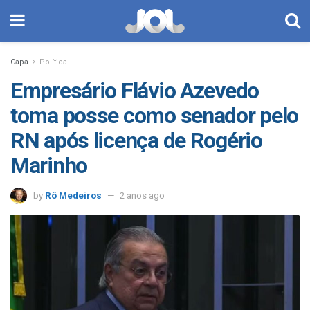
Capa
Política
Empresário Flávio Azevedo
toma posse como senador pelo
RN após licença de Rogério
Marinho
by
Rô Medeiros
2 anos ago