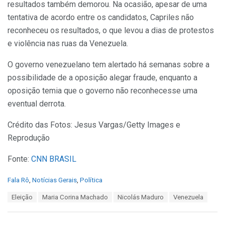
resultados também demorou. Na ocasião, apesar de uma
tentativa de acordo entre os candidatos, Capriles não
reconheceu os resultados, o que levou a dias de protestos
e violência nas ruas da Venezuela.
O governo venezuelano tem alertado há semanas sobre a
possibilidade de a oposição alegar fraude, enquanto a
oposição temia que o governo não reconhecesse uma
eventual derrota.
Crédito das Fotos: Jesus Vargas/Getty Images e
Reprodução
Fonte:
CNN BRASIL
C
Fala Rô
,
Notícias Gerais
,
Política
a
T
Eleição
Maria Corina Machado
Nicolás Maduro
Venezuela
t
a
e
g
g
s
o