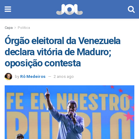
Capa
Política
Órgão eleitoral da Venezuela
declara vitória de Maduro;
oposição contesta
by
Rô Medeiros
2 anos ago