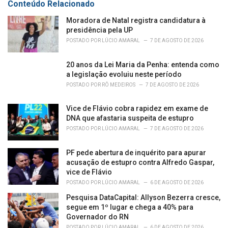
Conteúdo Relacionado
:
r
i
Moradora de Natal registra candidatura à
e
presidência pela UP
s
POSTADO POR
LÚCIO AMARAL
7 DE AGOSTO DE 2026
:
20 anos da Lei Maria da Penha: entenda como
a legislação evoluiu neste período
POSTADO POR
RÔ MEDEIROS
7 DE AGOSTO DE 2026
Vice de Flávio cobra rapidez em exame de
DNA que afastaria suspeita de estupro
POSTADO POR
LÚCIO AMARAL
7 DE AGOSTO DE 2026
PF pede abertura de inquérito para apurar
acusação de estupro contra Alfredo Gaspar,
vice de Flávio
POSTADO POR
LÚCIO AMARAL
6 DE AGOSTO DE 2026
Pesquisa DataCapital: Allyson Bezerra cresce,
segue em 1º lugar e chega a 40% para
Governador do RN
POSTADO POR
LÚCIO AMARAL
6 DE AGOSTO DE 2026