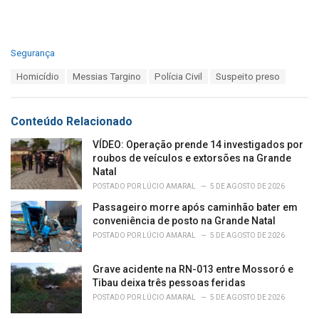
C
Segurança
a
T
Homicídio
Messias Targino
Polícia Civil
Suspeito preso
t
a
e
g
g
s
o
Conteúdo Relacionado
:
r
i
VÍDEO: Operação prende 14 investigados por
e
roubos de veículos e extorsões na Grande
s
Natal
:
POSTADO POR
LÚCIO AMARAL
5 DE AGOSTO DE 2026
Passageiro morre após caminhão bater em
conveniência de posto na Grande Natal
POSTADO POR
LÚCIO AMARAL
5 DE AGOSTO DE 2026
Grave acidente na RN-013 entre Mossoró e
Tibau deixa três pessoas feridas
POSTADO POR
LÚCIO AMARAL
5 DE AGOSTO DE 2026