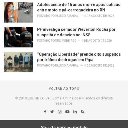
Adolescente de 16 anos morre após colisão
entre moto e pá-carregadeira no RN
POSTADO POR
LÚCIO AMARAL
4 DE AGOSTO DE 2026
PF investiga senador Weverton Rocha por
suspeita de desvios no INSS
POSTADO POR
RÔ MEDEIROS
4 DE AGOSTO DE 2026
“Operação Liberdade” prende oito suspeitos
por tráfico de drogas em Pipa
POSTADO POR
LÚCIO AMARAL
4 DE AGOSTO DE 2026
VOLTAR AO TOPO
© 2018 JOL RN - O Seu Jornal Online do RN. Todos os direitos
reservados.
Sair da versão mobile