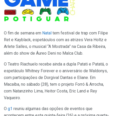
O fim de semana em
Natal
tem festival de trap com Filipe
Ret e Kayblack, espetáculos com as atrizes Vera Holtz e
Arlete Salles, o musical “A Mostrada” na Casa da Ribeira,
além do show de Áureo Deni no Malca Club.
O Teatro Riachuelo recebe ainda a dupla Patati e Patatá, o
espetáculo Whitney Forever e o aniversário de Waldonys,
com participações de Dorgival Dantas e Eliane. Em
Macaíba, no sábado (28), tem o projeto Forró & Arrocha,
com Natanzinho Lima, Heitor Costa, Eric Land e Rey
Vaqueiro.
O
g1
reuniu algumas das opções de eventos que
acontecem entre esta quinta-feira (26) e a próxima quarta-