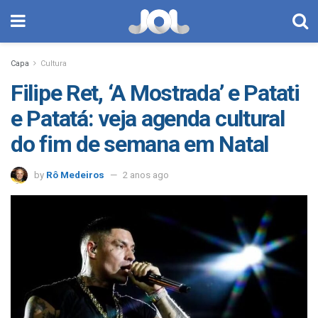
Capa
Cultura
Filipe Ret, ‘A Mostrada’ e Patati
e Patatá: veja agenda cultural
do fim de semana em Natal
by
Rô Medeiros
2 anos ago