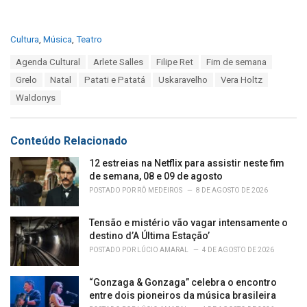
C
Cultura
,
Música
,
Teatro
a
T
Agenda Cultural
Arlete Salles
Filipe Ret
Fim de semana
t
a
e
Grelo
Natal
Patati e Patatá
Uskaravelho
Vera Holtz
g
g
s
Waldonys
o
:
r
i
e
Conteúdo Relacionado
s
:
12 estreias na Netflix para assistir neste fim
de semana, 08 e 09 de agosto
POSTADO POR
RÔ MEDEIROS
8 DE AGOSTO DE 2026
Tensão e mistério vão vagar intensamente o
destino d’A Última Estação’
POSTADO POR
LÚCIO AMARAL
4 DE AGOSTO DE 2026
“Gonzaga & Gonzaga” celebra o encontro
entre dois pioneiros da música brasileira