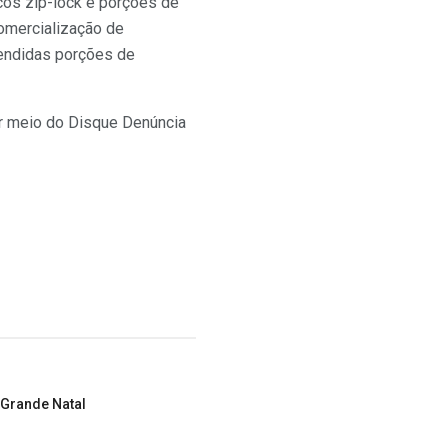
cos zip-lock e porções de
comercialização de
eendidas porções de
or meio do Disque Denúncia
 Grande Natal