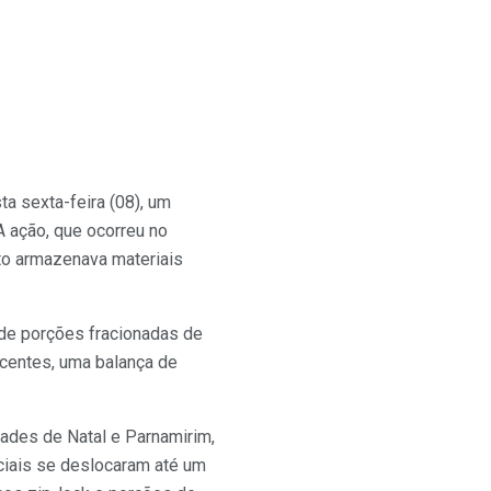
a sexta-feira (08), um
A ação, que ocorreu no
ito armazenava materiais
 de porções fracionadas de
ecentes, uma balança de
ades de Natal e Parnamirim,
iciais se deslocaram até um