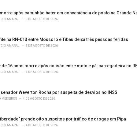
morre após caminhão bater em conveniência de posto na Grande Na
ÚCIO AMARAL
5 DE AGOSTO DE 2026
nte na RN-013 entre Mossoró e Tibau deixa três pessoas feridas
ÚCIO AMARAL
5 DE AGOSTO DE 2026
 de 16 anos morre após colisão entre moto e pá-carregadeira no R
ÚCIO AMARAL
4 DE AGOSTO DE 2026
a senador Weverton Rocha por suspeita de desvios no INSS
Ô MEDEIROS
4 DE AGOSTO DE 2026
iberdade” prende oito suspeitos por tráfico de drogas em Pipa
ÚCIO AMARAL
4 DE AGOSTO DE 2026