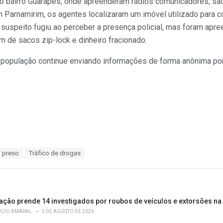
o bairro Guarapes, onde apreenderam rádios comunicadores, sa
 em Parnamirim, os agentes localizaram um imóvel utilizado para 
 suspeito fugiu ao perceber a presença policial, mas foram apr
ém de sacos zip-lock e dinheiro fracionado.
e a população continue enviando informações de forma anônima p
 preso
Tráfico de drogas
ação prende 14 investigados por roubos de veículos e extorsões na
ÚCIO AMARAL
5 DE AGOSTO DE 2026