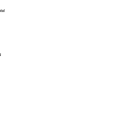
tal
N