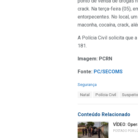
ponto de venda de drogas n
crack. Na terça-feira (05),
entorpecentes. No local, um
maconha, cocaína, crack, al
A Polícia Civil solicita qu
181.
Imagem: PCRN
Fonte:
PC/SECOMS
C
Segurança
a
T
Natal
Polícia Civil
Suspeito
t
a
e
g
g
s
o
Conteúdo Relacionado
:
r
i
VÍDEO: Oper
e
POSTADO POR
L
s