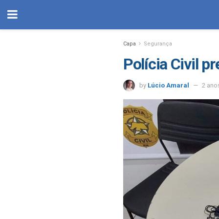
Capa
Segurança
Polícia Civil p
by
Lúcio Amaral
2 ano