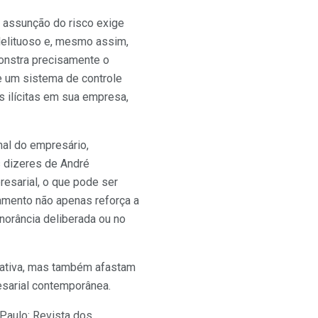
a assunção do risco exige
 delituoso e, mesmo assim,
onstra precisamente o
e um sistema de controle
s ilícitas em sua empresa,
al do empresário,
s dizeres de André
esarial, o que pode ser
namento não apenas reforça a
orância deliberada ou no
rativa, mas também afastam
esarial contemporânea.
 Paulo: Revista dos