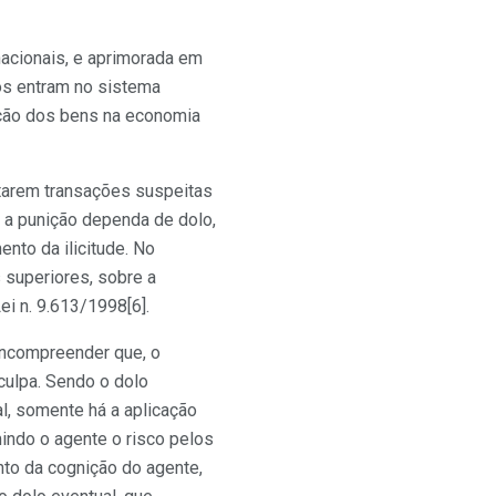
nacionais, e aprimorada em
sos entram no sistema
serção dos bens na economia
rtarem transações suspeitas
 a punição dependa de dolo,
nto da ilicitude. No
 superiores, sobre a
ei n. 9.613/1998[6].
incompreender que, o
culpa. Sendo o dolo
al, somente há a aplicação
indo o agente o risco pelos
ento da cognição do agente,