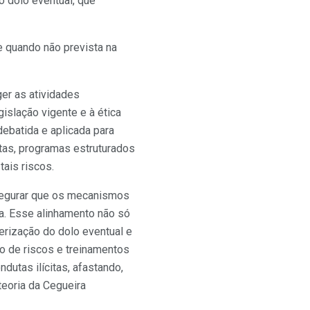
o dolo eventual, que
 quando não prevista na
er as atividades
islação vigente e à ética
ebatida e aplicada para
tas, programas estruturados
ais riscos.
ssegurar que os mecanismos
ia. Esse alinhamento não só
terização do dolo eventual e
o de riscos e treinamentos
dutas ilícitas, afastando,
teoria da Cegueira