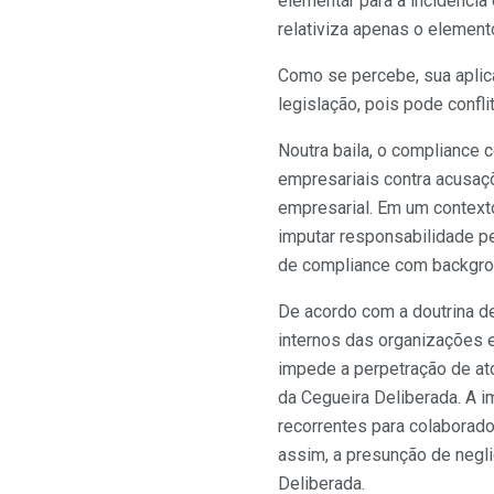
elementar para a incidência 
relativiza apenas o element
Como se percebe, sua aplic
legislação, pois pode confli
Noutra baila, o compliance 
empresariais contra acusaçõ
empresarial. Em um contexto
imputar responsabilidade pe
de compliance com backgrou
De acordo com a doutrina d
internos das organizações e
impede a perpetração de ato
da Cegueira Deliberada. A 
recorrentes para colaborado
assim, a presunção de negli
Deliberada.