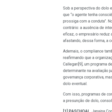
Sob a perspectiva do dolo e
que “o agente tenha consciê
prossiga com a conduta”. N
contrário: a ausência de in
eficaz, o empresário reduz 
afastando, dessa forma, a c
Ademais, o compliance tamb
reafirmando que a organiza
Callegari[9], um programa 
determinante na avaliação j
governança corporativa, ma
dolo eventual.
Com isso, programas de com
a presunção de dolo, conso
[1] PASCHOAL
, Janaina Co