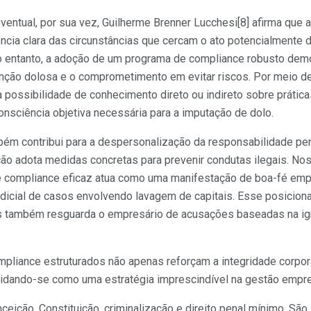
ventual, por sua vez, Guilherme Brenner Lucchesi[8] afirma que 
ncia clara das circunstâncias que cercam o ato potencialmente
o entanto, a adoção de um programa de compliance robusto dem
tenção dolosa e o comprometimento em evitar riscos. Por meio d
a possibilidade de conhecimento direto ou indireto sobre prática
onsciência objetiva necessária para a imputação de dolo.
ém contribui para a despersonalização da responsabilidade pen
ção adota medidas concretas para prevenir condutas ilegais. No
de compliance eficaz atua como uma manifestação de boa-fé empr
udicial de casos envolvendo lavagem de capitais. Esse posicio
s também resguarda o empresário de acusações baseadas na ign
pliance estruturados não apenas reforçam a integridade corpo
lidando-se como uma estratégia imprescindível na gestão empr
nceição. Constituição, criminalização e direito penal mínimo. São