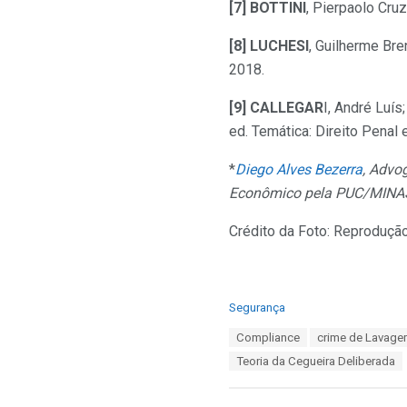
[7] BOTTINI
, Pierpaolo Cruz
[8] LUCHESI
, Guilherme Bre
2018.
[9] CALLEGAR
I, André Luí
ed. Temática: Direito Penal 
*
Diego Alves Bezerra
, Advo
Econômico pela PUC/MINAS 
Crédito da Foto: Reproduçã
C
Segurança
a
T
Compliance
crime de Lavage
t
a
e
Teoria da Cegueira Deliberada
g
g
s
o
:
r