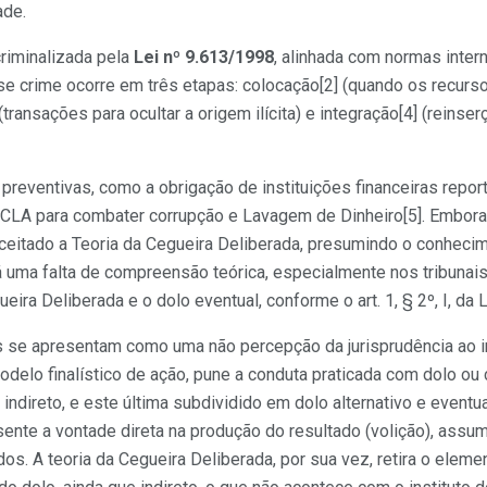
ade.
riminalizada pela
Lei nº 9.613/1998
, alinhada com normas inter
se crime ocorre em três etapas: colocação[2] (quando os recur
 (transações para ocultar a origem ilícita) e integração[4] (rein
preventivas, como a obrigação de instituições financeiras repo
CLA para combater corrupção e Lavagem de Dinheiro[5]. Embora
aceitado a Teoria da Cegueira Deliberada, presumindo o conhecime
á uma falta de compreensão teórica, especialmente nos tribunais
eira Deliberada e o dolo eventual, conforme o art. 1, § 2º, I, da L
 se apresentam como uma não percepção da jurisprudência ao 
odelo finalístico de ação, pune a conduta praticada com dolo ou 
 indireto, e este última subdividido em dolo alternativo e eventu
ente a vontade direta na produção do resultado (volição), assum
dos. A teoria da Cegueira Deliberada, por sua vez, retira o elem