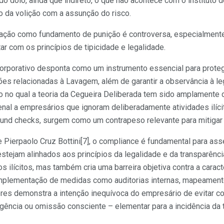
do dolo, ainda que indireto, o que não acontece com o instituto d
o da volição com a assunção do risco.
ação como fundamento de punição é controversa, especialmente
tar com os princípios de tipicidade e legalidade.
corporativo desponta como um instrumento essencial para proteg
es relacionadas à Lavagem, além de garantir a observância à leg
 no qual a teoria da Cegueira Deliberada tem sido amplamente d
nal a empresários que ignoram deliberadamente atividades ilíci
nd checks, surgem como um contrapeso relevante para mitigar t
e Pierpaolo Cruz Bottini[7], o compliance é fundamental para a
stejam alinhados aos princípios da legalidade e da transparênc
s ilícitos, mas também cria uma barreira objetiva contra a carac
implementação de medidas como auditorias internas, mapeament
res demonstra a intenção inequívoca do empresário de evitar con
gência ou omissão consciente – elementar para a incidência da 