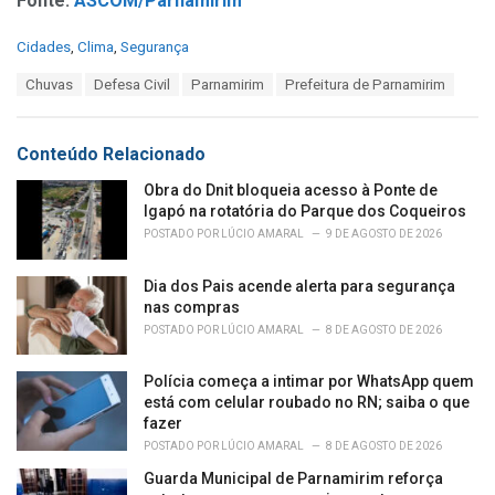
Fonte:
ASCOM/Parnamirim
C
Cidades
,
Clima
,
Segurança
a
T
Chuvas
Defesa Civil
Parnamirim
Prefeitura de Parnamirim
t
a
e
g
g
s
o
Conteúdo Relacionado
:
r
i
Obra do Dnit bloqueia acesso à Ponte de
e
Igapó na rotatória do Parque dos Coqueiros
s
POSTADO POR
LÚCIO AMARAL
9 DE AGOSTO DE 2026
:
Dia dos Pais acende alerta para segurança
nas compras
POSTADO POR
LÚCIO AMARAL
8 DE AGOSTO DE 2026
Polícia começa a intimar por WhatsApp quem
está com celular roubado no RN; saiba o que
fazer
POSTADO POR
LÚCIO AMARAL
8 DE AGOSTO DE 2026
Guarda Municipal de Parnamirim reforça