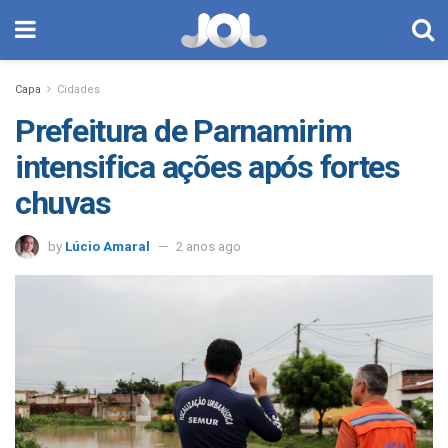
Capa
Cidades
Prefeitura de Parnamirim
intensifica ações após fortes
chuvas
by
Lúcio Amaral
2 anos ago