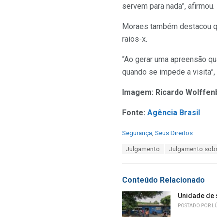
servem para nada”, afirmou.
Moraes também destacou qu
raios-x.
“Ao gerar uma apreensão qu
quando se impede a visita”, 
Imagem: Ricardo Wolffenb
Fonte:
Agência Brasil
C
Segurança
,
Seus Direitos
a
T
Julgamento
Julgamento sobre
t
a
e
g
g
s
o
Conteúdo Relacionado
:
r
i
Unidade de 
e
POSTADO POR
L
s