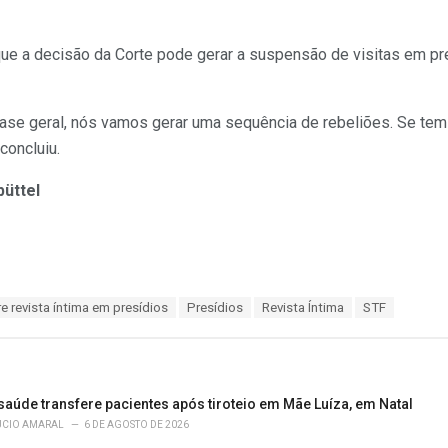
e a decisão da Corte pode gerar a suspensão de visitas em p
ase geral, nós vamos gerar uma sequência de rebeliões. Se tem 
concluiu.
üttel
 revista íntima em presídios
Presídios
Revista Íntima
STF
saúde transfere pacientes após tiroteio em Mãe Luíza, em Natal
ÚCIO AMARAL
6 DE AGOSTO DE 2026