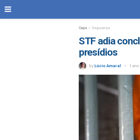
Capa
Segurança
STF adia concl
presídios
by
Lúcio Amaral
1 ano