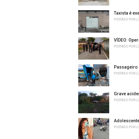
:
Taxista é ex
POSTADO POR
L
VÍDEO: Oper
POSTADO POR
L
Passageiro 
POSTADO POR
L
Grave acide
POSTADO POR
L
Adolescente
POSTADO POR
L