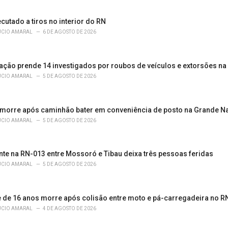
ecutado a tiros no interior do RN
ÚCIO AMARAL
6 DE AGOSTO DE 2026
ação prende 14 investigados por roubos de veículos e extorsões na
ÚCIO AMARAL
5 DE AGOSTO DE 2026
morre após caminhão bater em conveniência de posto na Grande Na
ÚCIO AMARAL
5 DE AGOSTO DE 2026
nte na RN-013 entre Mossoró e Tibau deixa três pessoas feridas
ÚCIO AMARAL
5 DE AGOSTO DE 2026
 de 16 anos morre após colisão entre moto e pá-carregadeira no R
ÚCIO AMARAL
4 DE AGOSTO DE 2026