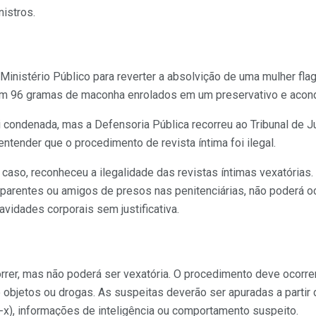
istros.
 Ministério Público para reverter a absolvição de uma mulher fla
om 96 gramas de maconha enrolados em um preservativo e acond
oi condenada, mas a Defensoria Pública recorreu ao Tribunal de J
entender que o procedimento de revista íntima foi ilegal.
do caso, reconheceu a ilegalidade das revistas íntimas vexatória
e parentes ou amigos de presos nas penitenciárias, não poderá oc
avidades corporais sem justificativa.
orrer, mas não poderá ser vexatória. O procedimento deve ocorr
de objetos ou drogas. As suspeitas deverão ser apuradas a partir
o-x), informações de inteligência ou comportamento suspeito.