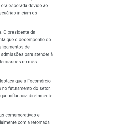
á era esperada devido ao
ecuárias iniciam os
s. O presidente da
onta que o desempenho do
sligamentos de
 admissões para atender à
e demissões no mês
 destaca que a Fecomércio-
 no faturamento do setor,
ue influencia diretamente
tas comemorativas e
cialmente com a retomada