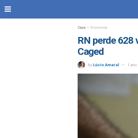
Capa
Economia
RN perde 628 
Caged
by
Lúcio Amaral
1 ano