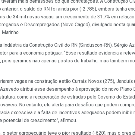
tiveram mais demissões do que contratações. A Construção Civil
anterior, o saldo do RN foi ainda pior (-2.785), embora tenha 
s de 34 mil novas vagas, um crescimento de 31,7% em relação
regados e Desempregados (Novo Caged), divulgado nesta quarta
 Marinho.
a Indústria da Construção Civil do RN (Sinduscon-RN), Sérgio 
etor para a economia potiguar. “Esse resultado evidencia a relev
, pois geramos não apenas postos de trabalho, mas também 
riaram vagas na construção estão Currais Novos (275), Janduís (
 Azevedo atribui esse desempenho à aprovação do novo Plano Di
strutura, como a recuperação de estradas pelo Governo do Esta
nováveis. No entanto, ele alerta para desafios que podem compr
ocracia excessiva e a falta de incentivos adequados podem inibir
potencial de crescimento”, afirmou.
 o setor agropecuário teve o pior resultado (-620), mas o pres