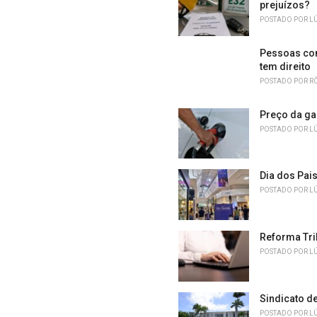
e
prejuízos?
s
POSTADO POR
L
:
Pessoas com
tem direito
POSTADO POR
R
Preço da ga
POSTADO POR
L
Dia dos Pai
POSTADO POR
L
Reforma Tri
POSTADO POR
L
Sindicato d
POSTADO POR
L