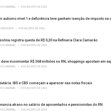
ÚCIO AMARAL
6 DE AGOSTO DE 2026
 autismo nível 1 e deficiência leve ganham isenção de imposto na
Ô MEDEIROS
6 DE AGOSTO DE 2026
solina registra queda de R$ 0,20 na Refinaria Clara Camarão
ÚCIO AMARAL
6 DE AGOSTO DE 2026
s deve movimentar R$ 368 milhões no RN; shoppings apostam em expe
ÚCIO AMARAL
6 DE AGOSTO DE 2026
butária: IBS e CBS começam a aparecer nas notas fiscais
ÚCIO AMARAL
4 DE AGOSTO DE 2026
enuncia atraso no salário de aposentados e pensionistas do RN
ÚCIO AMARAL
4 DE AGOSTO DE 2026