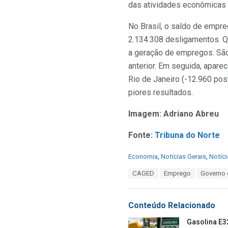
das atividades econômicas e
No Brasil, o saldo de empr
2.134.308 desligamentos. Qu
a geração de empregos. São
anterior. Em seguida, apare
Rio de Janeiro (-12.960 pos
piores resultados.
Imagem: Adriano Abreu
Fonte:
Tribuna do Norte
C
Economia
,
Notícias Gerais
,
Notíci
a
T
CAGED
Emprego
Governo
t
a
e
g
g
s
o
Conteúdo Relacionado
:
r
i
Gasolina E3