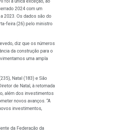
 foi a única exceção, ao
encerrado 2024 com um
 a 2023. Os dados são do
-feira (26) pelo ministro
Azevedo, diz que os números
ância da construção para o
movimentamos uma ampla
235), Natal (183) e São
retor de Natal, à retomada
do, além dos investimentos
ometer novos avanços. “A
 novos investimentos,
idente da Federação da