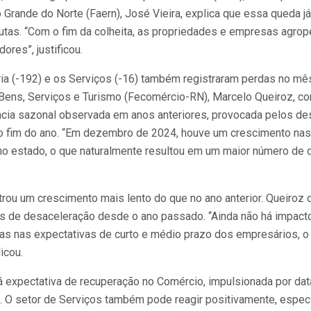
o Grande do Norte (Faern), José Vieira, explica que essa queda j
utas. “Com o fim da colheita, as propriedades e empresas agrop
res”, justificou.
ria (-192) e os Serviços (-16) também registraram perdas no mê
Bens, Serviços e Turismo (Fecomércio-RN), Marcelo Queiroz, c
cia sazonal observada em anos anteriores, provocada pelos de
o fim do ano. “Em dezembro de 2024, houve um crescimento nas
no estado, o que naturalmente resultou em um maior número d
trou um crescimento mais lento do que no ano anterior. Queiroz
is de desaceleração desde o ano passado. “Ainda não há impacto
 nas expectativas de curto e médio prazo dos empresários, o q
icou.
 expectativa de recuperação no Comércio, impulsionada por da
 O setor de Serviços também pode reagir positivamente, espe