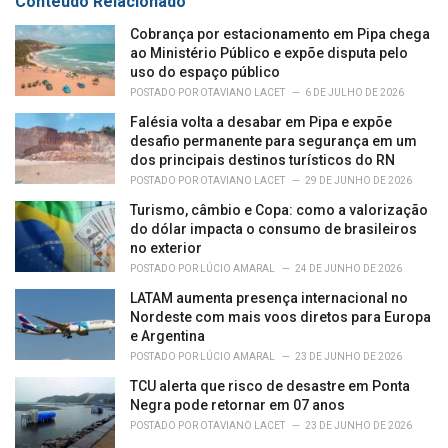
Conteúdo Relacionado
:
Cobrança por estacionamento em Pipa chega
ao Ministério Público e expõe disputa pelo
uso do espaço público
POSTADO POR
OTAVIANO LACET
6 DE JULHO DE 2026
Falésia volta a desabar em Pipa e expõe
desafio permanente para segurança em um
dos principais destinos turísticos do RN
POSTADO POR
OTAVIANO LACET
29 DE JUNHO DE 2026
Turismo, câmbio e Copa: como a valorização
do dólar impacta o consumo de brasileiros
no exterior
POSTADO POR
LÚCIO AMARAL
24 DE JUNHO DE 2026
LATAM aumenta presença internacional no
Nordeste com mais voos diretos para Europa
e Argentina
POSTADO POR
LÚCIO AMARAL
23 DE JUNHO DE 2026
TCU alerta que risco de desastre em Ponta
Negra pode retornar em 07 anos
POSTADO POR
OTAVIANO LACET
23 DE JUNHO DE 2026