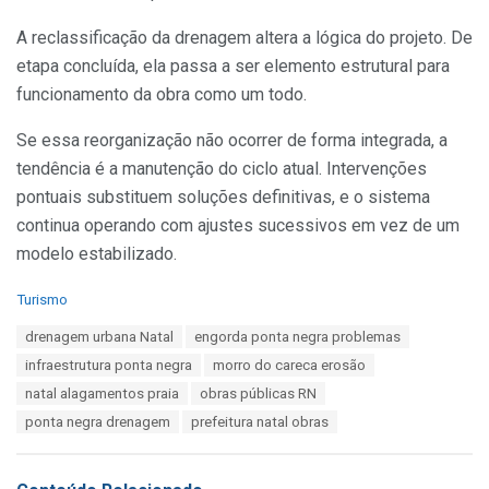
A reclassificação da drenagem altera a lógica do projeto. De
etapa concluída, ela passa a ser elemento estrutural para
funcionamento da obra como um todo.
Se essa reorganização não ocorrer de forma integrada, a
tendência é a manutenção do ciclo atual. Intervenções
pontuais substituem soluções definitivas, e o sistema
continua operando com ajustes sucessivos em vez de um
modelo estabilizado.
C
Turismo
a
T
drenagem urbana Natal
engorda ponta negra problemas
t
a
e
infraestrutura ponta negra
morro do careca erosão
g
g
s
natal alagamentos praia
obras públicas RN
o
:
r
ponta negra drenagem
prefeitura natal obras
i
e
s