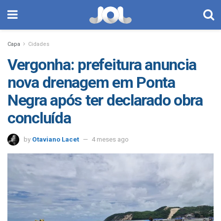
Capa
Cidades
Vergonha: prefeitura anuncia
nova drenagem em Ponta
Negra após ter declarado obra
concluída
by
Otaviano Lacet
4 meses ago