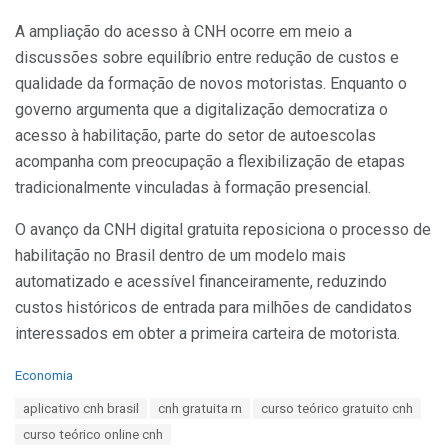
A ampliação do acesso à CNH ocorre em meio a
discussões sobre equilíbrio entre redução de custos e
qualidade da formação de novos motoristas. Enquanto o
governo argumenta que a digitalização democratiza o
acesso à habilitação, parte do setor de autoescolas
acompanha com preocupação a flexibilização de etapas
tradicionalmente vinculadas à formação presencial.
O avanço da CNH digital gratuita reposiciona o processo de
habilitação no Brasil dentro de um modelo mais
automatizado e acessível financeiramente, reduzindo
custos históricos de entrada para milhões de candidatos
interessados em obter a primeira carteira de motorista.
C
Economia
a
T
aplicativo cnh brasil
cnh gratuita rn
curso teórico gratuito cnh
t
a
e
curso teórico online cnh
g
g