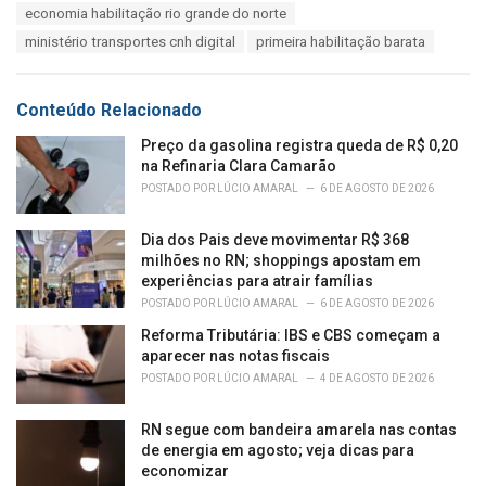
s
economia habilitação rio grande do norte
o
:
r
ministério transportes cnh digital
primeira habilitação barata
i
e
s
Conteúdo Relacionado
:
Preço da gasolina registra queda de R$ 0,20
na Refinaria Clara Camarão
POSTADO POR
LÚCIO AMARAL
6 DE AGOSTO DE 2026
Dia dos Pais deve movimentar R$ 368
milhões no RN; shoppings apostam em
experiências para atrair famílias
POSTADO POR
LÚCIO AMARAL
6 DE AGOSTO DE 2026
Reforma Tributária: IBS e CBS começam a
aparecer nas notas fiscais
POSTADO POR
LÚCIO AMARAL
4 DE AGOSTO DE 2026
RN segue com bandeira amarela nas contas
de energia em agosto; veja dicas para
economizar