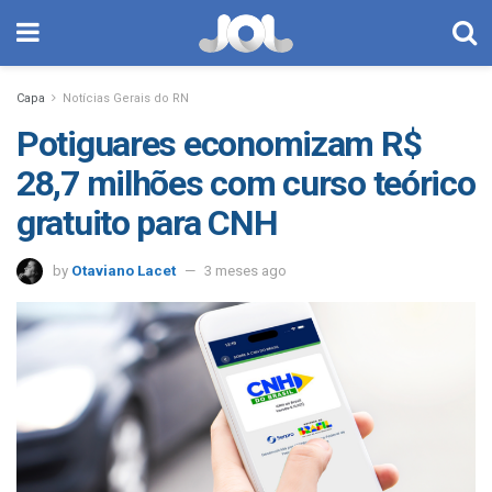
Capa
Notícias Gerais do RN
Potiguares economizam R$
28,7 milhões com curso teórico
gratuito para CNH
by
Otaviano Lacet
3 meses ago