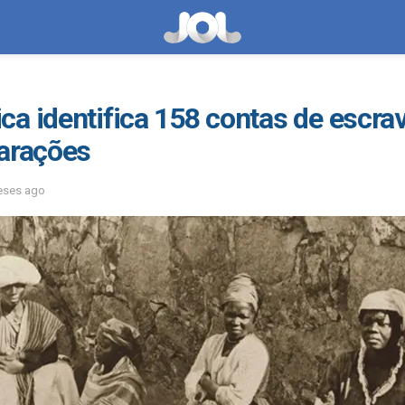
a identifica 158 contas de escra
parações
eses ago