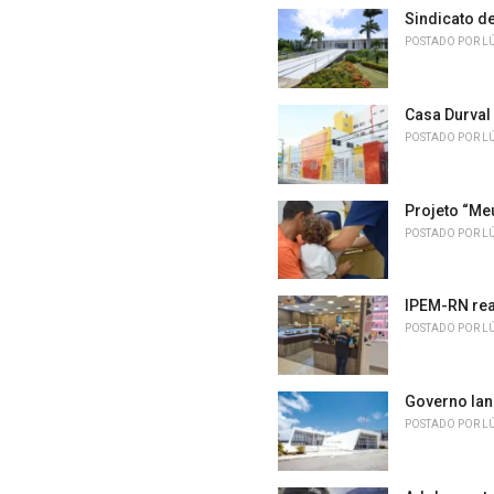
e
Sindicato d
s
POSTADO POR
L
:
Casa Durval
POSTADO POR
L
Projeto “Me
POSTADO POR
L
IPEM-RN rea
POSTADO POR
L
Governo lan
POSTADO POR
L