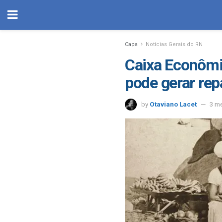
Capa
Notícias Gerais do RN
Caixa Econômic
pode gerar re
by
Otaviano Lacet
3 m