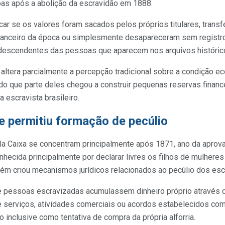
as após a abolição da escravidão em 1888.
icar se os valores foram sacados pelos próprios titulares, transf
nanceiro da época ou simplesmente desapareceram sem registr
descendentes das pessoas que aparecem nos arquivos histórico
 altera parcialmente a percepção tradicional sobre a condição 
ndo que parte deles chegou a construir pequenas reservas finan
a escravista brasileiro.
re permitiu formação de pecúlio
la Caixa se concentram principalmente após 1871, ano da aprova
nhecida principalmente por declarar livres os filhos de mulhere
mbém criou mecanismos jurídicos relacionados ao pecúlio dos es
que pessoas escravizadas acumulassem dinheiro próprio através 
de serviços, atividades comerciais ou acordos estabelecidos c
do inclusive como tentativa de compra da própria alforria.