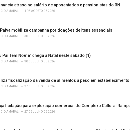
enuncia atraso no salário de aposentados e pensionistas do RN
ÚCIO AMARAL
4 DE AGOSTO DE 2026
 Paiva mobiliza campanha por doações de itens essenciais
ÚCIO AMARAL
30 DE JULHO DE 2026
u Pai Tem Nome” chega a Natal neste sábado (1)
ÚCIO AMARAL
30 DE JULHO DE 2026
liza fiscalização da venda de alimentos a peso em estabeleciment
ÚCIO AMARAL
27 DE JULHO DE 2026
ça licitação para exploração comercial do Complexo Cultural Ramp
ÚCIO AMARAL
27 DE JULHO DE 2026