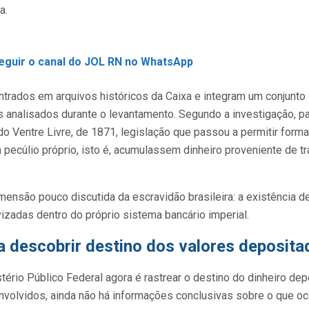
a.
seguir o canal do JOL RN no WhatsApp
rados em arquivos históricos da Caixa e integram um conjunto
os analisados durante o levantamento. Segundo a investigação, pa
do Ventre Livre, de 1871, legislação que passou a permitir for
pecúlio próprio, isto é, acumulassem dinheiro proveniente de t
ensão pouco discutida da escravidão brasileira: a existência 
zadas dentro do próprio sistema bancário imperial.
a descobrir destino dos valores deposit
stério Público Federal agora é rastrear o destino do dinheiro de
volvidos, ainda não há informações conclusivas sobre o que o