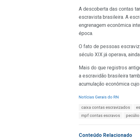
A descoberta das contas ta
escravista brasileira. A es
engrenagem econômica integ
época.
O fato de pessoas escraviz
século XIX já operava, aind
Mais do que registros anti
a escravidão brasileira tam
acumulação econômica cujos 
C
Notícias Gerais do RN
a
T
caixa contas escravizados
es
t
a
e
mpf contas escravos
pecúlio
g
g
s
o
:
r
Conteúdo Relacionado
i