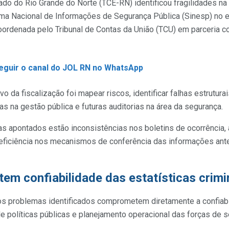
ado do Rio Grande do Norte (TCE-RN) identificou fragilidades na
ema Nacional de Informações de Segurança Pública (Sinesp) no e
oordenada pelo Tribunal de Contas da União (TCU) em parceria co
seguir o canal do JOL RN no WhatsApp
ivo da fiscalização foi mapear riscos, identificar falhas estrutur
as na gestão pública e futuras auditorias na área da segurança.
as apontados estão inconsistências nos boletins de ocorrência,
eficiência nos mecanismos de conferência das informações ant
m confiabilidade das estatísticas crimi
os problemas identificados comprometem diretamente a confiabi
de políticas públicas e planejamento operacional das forças de 