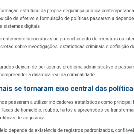
sformação estrutural da própria segurança pública contemporânea
ribuição de efetivo e formulação de políticas passaram a depend
 sistemas digitais.
parentemente burocráticas no preenchimento de registros ou in
retas sobre investigações, estatísticas criminais e definição d
turados deixam de ser apenas problema administrativo e passam 
 compreender a dinâmica real da criminalidade.
inais se tornaram eixo central das polític
os passaram a utilizar indicadores estatísticos como principal
 Taxas de homicídio, roubos, furtos e apreensões se transform
olíticas de segurança.
lo depende da existência de registros padronizados, confiávei