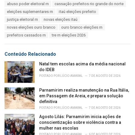
T
abuso poder eleitoral rn
cassação prefeitos rio grande do norte
t
a
e
eleições suplementares rn
itaú eleições prefeito
g
g
s
justiça eleitoral rn
novas eleições itaú
o
:
r
novas eleições ouro branco
ouro branco eleições rn
i
prefeitos cassados rn
tre rn eleições 2026
e
s
:
Conteúdo Relacionado
Natal tem escolas acima da média nacional
do IDEB
POSTADO POR
LÚCIO AMARAL
7 DE AGOSTO DE 2026
Parnamirim realiza manutenção na Rua Itália,
em Passagem de Areia, e prepara solução
definitiva
POSTADO POR
LÚCIO AMARAL
7 DE AGOSTO DE 2026
Agosto Lilás: Parnamirim inicia ações de
conscientização sobre violência contra a
mulher nas escolas
POSTADO POR
LÚCIO AMARAL
6 DE AGOSTO DE 2026