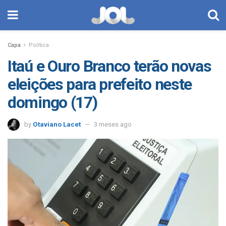
Capa
Política
Itaú e Ouro Branco terão novas
eleições para prefeito neste
domingo (17)
by
Otaviano Lacet
3 meses ago