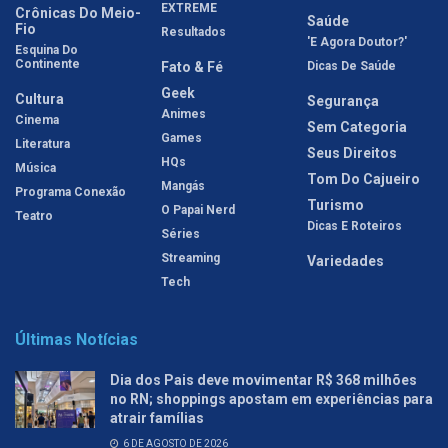
EXTREME
Crônicas Do Meio-
Saúde
Fio
Resultados
'E Agora Doutor?'
Esquina Do
Continente
Fato & Fé
Dicas De Saúde
Geek
Cultura
Segurança
Animes
Cinema
Sem Categoria
Games
Literatura
Seus Direitos
HQs
Música
Tom Do Cajueiro
Mangás
Programa Conexão
Turismo
O Papai Nerd
Teatro
Dicas E Roteiros
Séries
Streaming
Variedades
Tech
Últimas Notícias
Dia dos Pais deve movimentar R$ 368 milhões
no RN; shoppings apostam em experiências para
atrair famílias
6 DE AGOSTO DE 2026