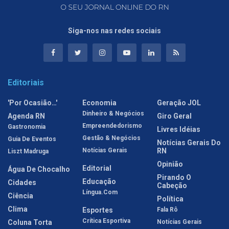
Siga-nos nas redes sociais
Editoriais
'Por Ocasião…'
Economia
Geração JOL
Dinheiro & Negócios
Agenda RN
Giro Geral
Empreendedorismo
Gastronomia
Livres Idéias
Gestão & Negócios
Guia De Eventos
Notícias Gerais Do
Notícias Gerais
RN
Liszt Madruga
Opinião
Editorial
Água De Chocalho
Pirando O
Educação
Cidades
Cabeção
Língua.com
Ciência
Política
Clima
Esportes
Fala Rô
Crítica Esportiva
Coluna Torta
Notícias Gerais