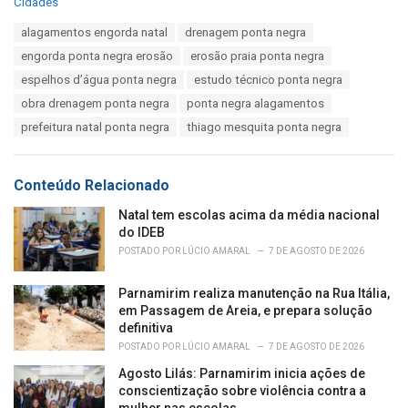
C
Cidades
a
T
alagamentos engorda natal
drenagem ponta negra
t
a
e
engorda ponta negra erosão
erosão praia ponta negra
g
g
s
espelhos d’água ponta negra
estudo técnico ponta negra
o
:
r
obra drenagem ponta negra
ponta negra alagamentos
i
prefeitura natal ponta negra
thiago mesquita ponta negra
e
s
:
Conteúdo Relacionado
Natal tem escolas acima da média nacional
do IDEB
POSTADO POR
LÚCIO AMARAL
7 DE AGOSTO DE 2026
Parnamirim realiza manutenção na Rua Itália,
em Passagem de Areia, e prepara solução
definitiva
POSTADO POR
LÚCIO AMARAL
7 DE AGOSTO DE 2026
Agosto Lilás: Parnamirim inicia ações de
conscientização sobre violência contra a