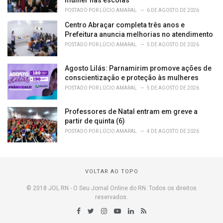
mulher nas escolas
POSTADO POR
LÚCIO AMARAL
6 DE AGOSTO DE 2026
Centro Abraçar completa três anos e
Prefeitura anuncia melhorias no atendimento
POSTADO POR
LÚCIO AMARAL
5 DE AGOSTO DE 2026
Agosto Lilás: Parnamirim promove ações de
conscientização e proteção às mulheres
POSTADO POR
LÚCIO AMARAL
5 DE AGOSTO DE 2026
Professores de Natal entram em greve a
partir de quinta (6)
POSTADO POR
LÚCIO AMARAL
4 DE AGOSTO DE 2026
VOLTAR AO TOPO
© 2018 JOL RN - O Seu Jornal Online do RN. Todos os direitos
reservados.