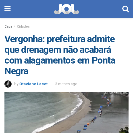
Capa
Cidades
Vergonha: prefeitura admite
que drenagem não acabará
com alagamentos em Ponta
Negra
by
Otaviano Lacet
3 meses ago