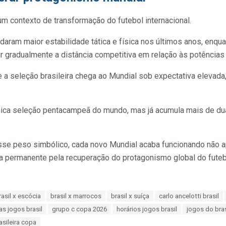
m contexto de transformação do futebol internacional.
aram maior estabilidade tática e física nos últimos anos, enqua
r gradualmente a distância competitiva em relação às potências 
ue a seleção brasileira chega ao Mundial sob expectativa eleva
única seleção pentacampeã do mundo, mas já acumula mais de d
esse peso simbólico, cada novo Mundial acaba funcionando não
 permanente pela recuperação do protagonismo global do futebo
rasil x escócia
brasil x marrocos
brasil x suíça
carlo ancelotti brasil
as jogos brasil
grupo c copa 2026
horários jogos brasil
jogos do bra
asileira copa