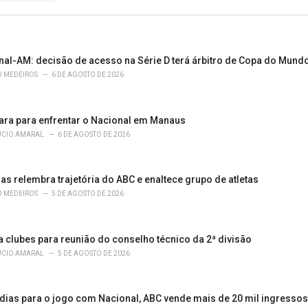
nal-AM: decisão de acesso na Série D terá árbitro de Copa do Mund
Ô MEDEIROS
6 DE AGOSTO DE 2026
ara para enfrentar o Nacional em Manaus
ÚCIO AMARAL
6 DE AGOSTO DE 2026
s relembra trajetória do ABC e enaltece grupo de atletas
Ô MEDEIROS
5 DE AGOSTO DE 2026
 clubes para reunião do conselho técnico da 2ª divisão
ÚCIO AMARAL
5 DE AGOSTO DE 2026
 dias para o jogo com Nacional, ABC vende mais de 20 mil ingressos