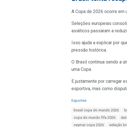
A Copa de 2026 ocorre em u
Seleções europeias consolid
asiáticos passaram a reduzi
Isso ajuda a explicar por q
pressão histórica.
O Brasil continua sendo a 
uma Copa.
E justamente por carregar 
esportiva, mas como disputa
C
Esportes
a
T
brasil copa do mundo 2026
b
t
a
e
copa do mundo fifa 2026
dat
g
g
s
neymar copa 2026
seleção br
o