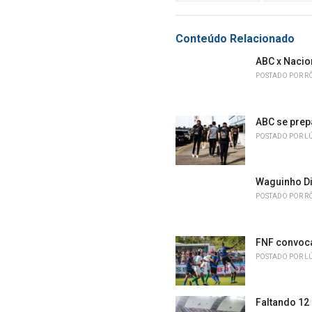
:
r
i
e
Conteúdo Relacionado
s
:
ABC x Nacio
POSTADO POR
R
ABC se prep
POSTADO POR
L
Waguinho Dia
POSTADO POR
R
FNF convoca
POSTADO POR
L
Faltando 12