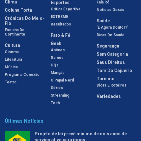
Clima
Esportes
Fala Rô
Crítica Esportiva
Coluna Torta
Notícias Gerais
EXTREME
Crônicas Do Meio-
Saúde
Fio
Resultados
'E Agora Doutor?'
Esquina Do
Continente
Fato & Fé
Dicas De Saúde
Geek
Cultura
Segurança
Animes
Cinema
Sem Categoria
Games
Literatura
Seus Direitos
HQs
Música
Tom Do Cajueiro
Mangás
Programa Conexão
Turismo
O Papai Nerd
Teatro
Dicas E Roteiros
Séries
Streaming
Variedades
Tech
Últimas Notícias
Projeto de lei prevê mínimo de dois anos de
serviço ativo para jogos