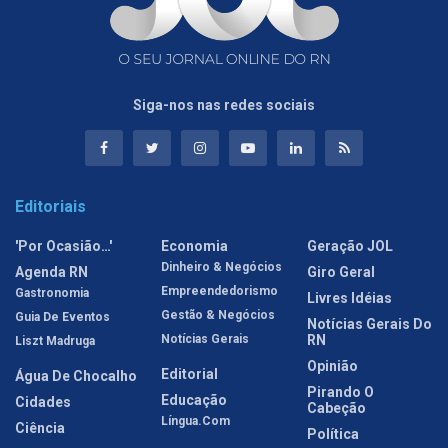
Siga-nos nas redes sociais
Editoriais
'Por Ocasião…'
Economia
Geração JOL
Dinheiro & Negócios
Agenda RN
Giro Geral
Empreendedorismo
Gastronomia
Livres Idéias
Gestão & Negócios
Guia De Eventos
Notícias Gerais Do
Notícias Gerais
RN
Liszt Madruga
Opinião
Editorial
Água De Chocalho
Pirando O
Educação
Cidades
Cabeção
Língua.com
Ciência
Política