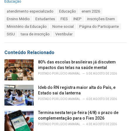
C
Educação
a
T
atendimento especializado
Educação
enem 2026
t
a
e
Ensino Médio
Estudantes
FIES
INEP
inscrições Enem
g
g
s
Ministério da Educação
Nome social
Página do Participante
o
:
r
SISU
taxa de inscrição
Vestibular
i
e
s
Conteúdo Relacionado
:
80% das escolas brasileiras já discutem
impactos das telas na saúde mental
POSTADO POR
LÚCIO AMARAL
5 DE AGOSTO DE 2026
Ideb do RN registra maior alta do País, e
Estado sai da lanterna
POSTADO POR
LÚCIO AMARAL
6 DE AGOSTO DE 2026
Termina nesta terça-feira (4/8) o prazo de
complementação para o Fies 2026
POSTADO POR
LÚCIO AMARAL
4 DE AGOSTO DE 2026