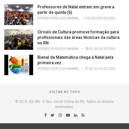
Professores de Natal entram em greve a
partir de quinta (6)
POSTADO POR
LÚCIO AMARAL
4 DE AGOSTO DE 2026
Círculo de Cultura promove formação para
profissionais das áreas técnicas da cultura
no RN
POSTADO POR
LÚCIO AMARAL
28 DE JULHO DE 2026
Bienal de Matemática chega à Natal pela
primeira vez
POSTADO POR
LÚCIO AMARAL
27 DE JULHO DE 2026
VOLTAR AO TOPO
© 2018 JOL RN - O Seu Jornal Online do RN. Todos os direitos
reservados.