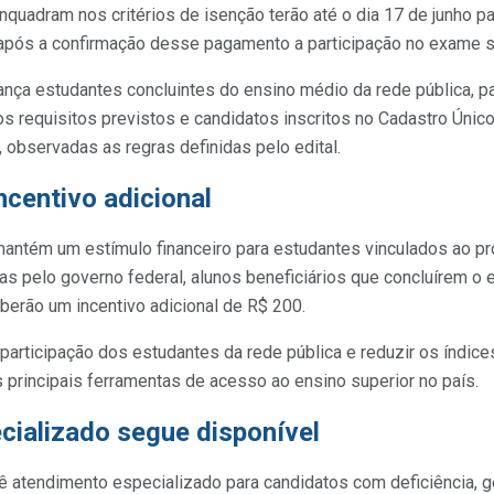
quadram nos critérios de isenção terão até o dia 17 de junho p
 após a confirmação desse pagamento a participação no exame s
nça estudantes concluintes do ensino médio da rede pública, p
 requisitos previstos e candidatos inscritos no Cadastro Únic
 observadas as regras definidas pelo edital.
ncentivo adicional
antém um estímulo financeiro para estudantes vinculados ao p
s pelo governo federal, alunos beneficiários que concluírem o 
berão um incentivo adicional de R$ 200.
participação dos estudantes da rede pública e reduzir os índi
principais ferramentas de acesso ao ensino superior no país.
cializado segue disponível
 atendimento especializado para candidatos com deficiência, ge