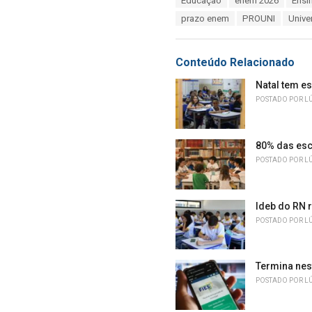
Educação
enem 2026
Ensi
t
a
e
prazo enem
PROUNI
Unive
g
g
s
o
:
r
Conteúdo Relacionado
i
e
Natal tem e
s
POSTADO POR
L
:
80% das esc
POSTADO POR
L
Ideb do RN r
POSTADO POR
L
Termina nes
POSTADO POR
L