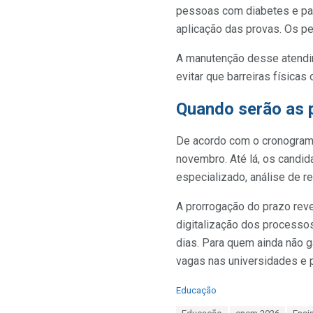
pessoas com diabetes e pa
aplicação das provas. Os pe
A manutenção desse atendim
evitar que barreiras físic
Quando serão as 
De acordo com o cronograma
novembro. Até lá, os candi
especializado, análise de re
A prorrogação do prazo rev
digitalização dos processos
dias. Para quem ainda não ga
vagas nas universidades e 
C
Educação
a
T