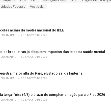
no Superior
FIES
INEP
inscrições Enem
MEC
Página do Particip
rsidades Federais
Vestibular
scolas acima da média nacional do IDEB
ÚCIO AMARAL
7 DE AGOSTO DE 2026
olas brasileiras já discutem impactos das telas na saúde mental
ÚCIO AMARAL
5 DE AGOSTO DE 2026
egistra maior alta do País, e Estado sai da lanterna
ÚCIO AMARAL
6 DE AGOSTO DE 2026
ta terça-feira (4/8) o prazo de complementação para o Fies 2026
ÚCIO AMARAL
4 DE AGOSTO DE 2026