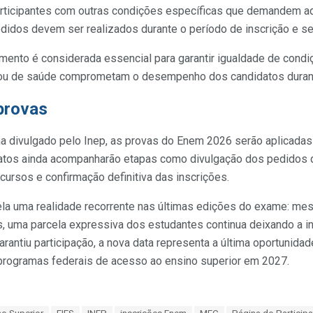
rticipantes com outras condições específicas que demandem a
didos devem ser realizados durante o período de inscrição e s
ento é considerada essencial para garantir igualdade de condiç
as ou de saúde comprometam o desempenho dos candidatos duran
provas
 divulgado pelo Inep, as provas do Enem 2026 serão aplicadas 
datos ainda acompanharão etapas como divulgação dos pedidos
cursos e confirmação definitiva das inscrições.
ela uma realidade recorrente nas últimas edições do exame: m
, uma parcela expressiva dos estudantes continua deixando a in
rantiu participação, a nova data representa a última oportunidad
programas federais de acesso ao ensino superior em 2027.