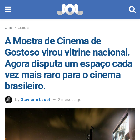
Capa
Cultura
A Mostra de Cinema de
Gostoso virou vitrine nacional.
Agora disputa um espaço cada
vez mais raro para o cinema
brasileiro.
by
Otaviano Lacet
2 meses ago