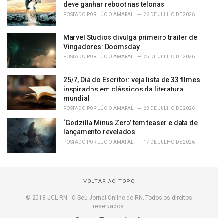
deve ganhar reboot nas telonas
POSTADO POR
LÚCIO AMARAL
26 DE JULHO DE 2026
Marvel Studios divulga primeiro trailer de
Vingadores: Doomsday
POSTADO POR
LÚCIO AMARAL
25 DE JULHO DE 2026
25/7, Dia do Escritor: veja lista de 33 filmes
inspirados em clássicos da literatura
mundial
POSTADO POR
LÚCIO AMARAL
23 DE JULHO DE 2026
‘Godzilla Minus Zero’ tem teaser e data de
lançamento revelados
POSTADO POR
LÚCIO AMARAL
17 DE JULHO DE 2026
VOLTAR AO TOPO
© 2018 JOL RN - O Seu Jornal Online do RN. Todos os direitos
reservados.