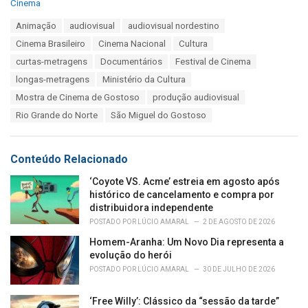
C
Cinema
a
T
Animação
audiovisual
audiovisual nordestino
t
a
e
Cinema Brasileiro
Cinema Nacional
Cultura
g
g
s
curtas-metragens
Documentários
Festival de Cinema
o
:
r
longas-metragens
Ministério da Cultura
i
Mostra de Cinema de Gostoso
produção audiovisual
e
s
Rio Grande do Norte
São Miguel do Gostoso
:
Conteúdo Relacionado
‘Coyote VS. Acme’ estreia em agosto após
histórico de cancelamento e compra por
distribuidora independente
POSTADO POR
LÚCIO AMARAL
2 DE AGOSTO DE 2026
Homem-Aranha: Um Novo Dia representa a
evolução do herói
POSTADO POR
LÚCIO AMARAL
30 DE JULHO DE 2026
‘Free Willy’: Clássico da “sessão da tarde”