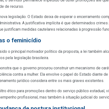
r daí, o servidor permanece impedido de obter promoções até qu
de de recurso.
 nova legislação. O Estado deixa de esperar o encerramento com
inistrativa. A justificativa implícita é que determinados crim
que justificam medidas cautelares relacionadas à progressão func
as o feminicídio
sido o principal motivador político da proposta, a lei também al
s pela legislação brasileira.
onstra que o governo procurou construir um mecanismo de carát
iolência contra a mulher. Ela envolve o papel do Estado diante 
enamento jurídico considera entre os mais graves existentes.
filtro ético para promoções dentro do serviço público estadual, 
sempenho profissional, mas também à situação judicial do servi
 mudança de postura institucional