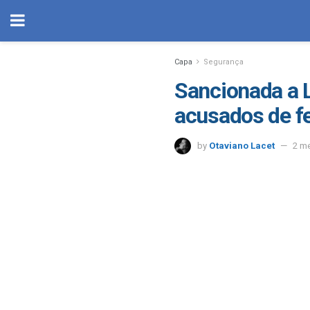
Capa
Segurança
Sancionada a 
acusados de f
by
Otaviano Lacet
2 m