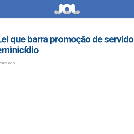
Lei que barra promoção de servid
eminicídio
eses ago