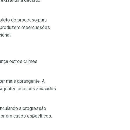
e exista uma decisão
pleto do processo para
es produzem repercussões
ional.
cança outros crimes
er mais abrangente. A
de agentes públicos acusados
vinculando a progressão
dor em casos específicos.