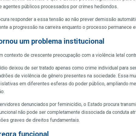
de agentes públicos processados por crimes hediondos.
procura responder a essa tensão ao não prever demissão automát
mente a progressão na carreira enquanto o processo permanece 
tornou um problema institucional
m contexto de crescente preocupação com a violência letal contr
cídio deixou de ser tratado apenas como crime individual para 
drões de violência de gênero presentes na sociedade. Essa mu
islativas em diferentes esferas do poder público, ampliando 
ão.
rvidores denunciados por feminicídio, o Estado procura trans
 funcional não pode ser completamente dissociada da conduta at
ções graves de direitos fundamentais.
egra funcional