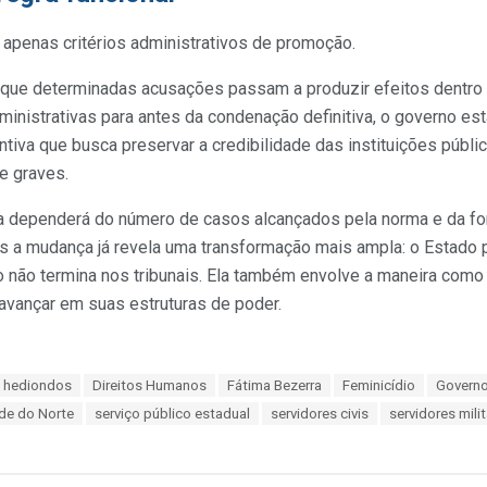
a apenas critérios administrativos de promoção.
que determinadas acusações passam a produzir efeitos dentro d
inistrativas para antes da condenação definitiva, o governo est
tiva que busca preservar a credibilidade das instituições públi
e graves.
a dependerá do número de casos alcançados pela norma e da fo
s a mudança já revela uma transformação mais ampla: o Estado 
 não termina nos tribunais. Ela também envolve a maneira como 
vançar em suas estruturas de poder.
s hediondos
Direitos Humanos
Fátima Bezerra
Feminicídio
Govern
de do Norte
serviço público estadual
servidores civis
servidores mili