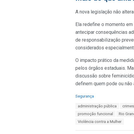
A nova legislação não alter
Ela redefine o momento em 
antecipar consequências adm
de responsabilização preven
considerados especialment
O impacto prático da medid
pelos órgãos estaduais. Ma
discussão sobre feminicídio
definem quem pode ou não a
C
Segurança
a
T
administração pública
crime
t
a
e
promoção funcional
Rio Gran
g
g
s
Violência contra a Mulher
o
:
r
i