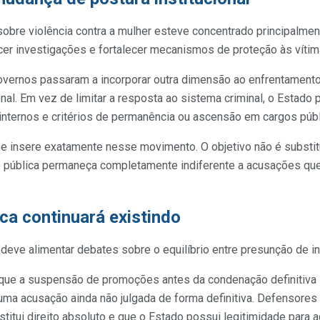
obre violência contra a mulher esteve concentrado principalmen
cer investigações e fortalecer mecanismos de proteção às vítim
overnos passaram a incorporar outra dimensão ao enfrentamento
nal. Em vez de limitar a resposta ao sistema criminal, o Estado 
 internos e critérios de permanência ou ascensão em cargos públ
se insere exatamente nesse movimento. O objetivo não é substitu
o pública permaneça completamente indiferente a acusações qu
ica continuará existindo
eve alimentar debates sobre o equilíbrio entre presunção de in
 que a suspensão de promoções antes da condenação definitiv
uma acusação ainda não julgada de forma definitiva. Defensore
titui direito absoluto e que o Estado possui legitimidade para a