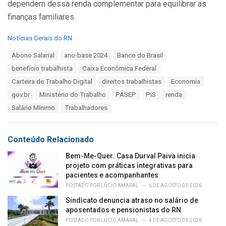
dependem dessa renda complementar para equilibrar as
finanças familiares.
C
Notícias Gerais do RN
a
T
Abono Salarial
ano-base 2024
Banco do Brasil
t
a
e
benefício trabalhista
Caixa Econômica Federal
g
g
s
Carteira de Trabalho Digital
direitos trabalhistas
Economia
o
:
r
gov.br
Ministério do Trabalho
PASEP
PIS
renda
i
Salário Mínimo
Trabalhadores
e
s
:
Conteúdo Relacionado
Bem-Me-Quer: Casa Durval Paiva inicia
projeto com práticas integrativas para
pacientes e acompanhantes
POSTADO POR
LÚCIO AMARAL
6 DE AGOSTO DE 2026
Sindicato denuncia atraso no salário de
aposentados e pensionistas do RN
POSTADO POR
LÚCIO AMARAL
4 DE AGOSTO DE 2026