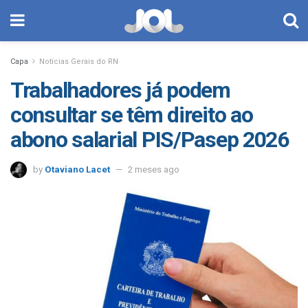
Capa
Notícias Gerais do RN
Trabalhadores já podem
consultar se têm direito ao
abono salarial PIS/Pasep 2026
by
Otaviano Lacet
2 meses ago