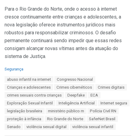
Para o Rio Grande do Norte, onde o acesso à internet
cresce continuamente entre crianças e adolescentes, a
nova legislação oferece instrumentos jurídicos mais
robustos para responsabilizar criminosos. O desafio
permanente continuará sendo impedir que essas redes
consigam alcançar novas vítimas antes da atuação do
sistema de Justiça.
C
Segurança
a
T
abuso infantil na internet
Congresso Nacional
t
a
e
Crianças e adolescentes
Crimes cibernéticos
Crimes digitais
g
g
s
crimes sexuais contra crianças
Deepfake
ECA
o
:
r
Exploração Sexual Infantil
Inteligência Artificial
Internet segura
i
legislação brasileira
ministério público rn
Polícia Civil RN
e
s
proteção à infância
Rio Grande do Norte
SaferNet Brasil
:
Senado
violência sexual digital
violência sexual infantil