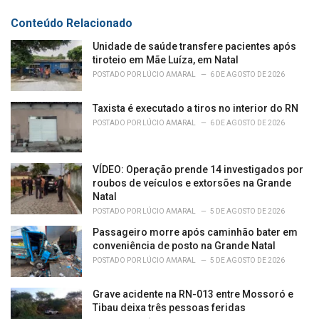
Conteúdo Relacionado
Unidade de saúde transfere pacientes após
tiroteio em Mãe Luíza, em Natal
POSTADO POR
LÚCIO AMARAL
6 DE AGOSTO DE 2026
Taxista é executado a tiros no interior do RN
POSTADO POR
LÚCIO AMARAL
6 DE AGOSTO DE 2026
VÍDEO: Operação prende 14 investigados por
roubos de veículos e extorsões na Grande
Natal
POSTADO POR
LÚCIO AMARAL
5 DE AGOSTO DE 2026
Passageiro morre após caminhão bater em
conveniência de posto na Grande Natal
POSTADO POR
LÚCIO AMARAL
5 DE AGOSTO DE 2026
Grave acidente na RN-013 entre Mossoró e
Tibau deixa três pessoas feridas