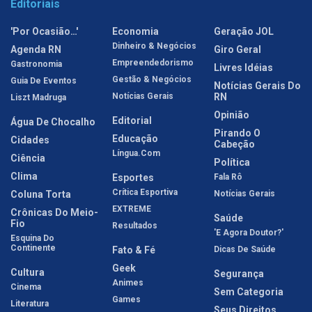
Editoriais
'Por Ocasião…'
Economia
Geração JOL
Dinheiro & Negócios
Agenda RN
Giro Geral
Empreendedorismo
Gastronomia
Livres Idéias
Gestão & Negócios
Guia De Eventos
Notícias Gerais Do
Notícias Gerais
RN
Liszt Madruga
Opinião
Editorial
Água De Chocalho
Pirando O
Educação
Cidades
Cabeção
Língua.com
Ciência
Política
Clima
Esportes
Fala Rô
Crítica Esportiva
Coluna Torta
Notícias Gerais
EXTREME
Crônicas Do Meio-
Saúde
Fio
Resultados
'E Agora Doutor?'
Esquina Do
Continente
Fato & Fé
Dicas De Saúde
Geek
Cultura
Segurança
Animes
Cinema
Sem Categoria
Games
Literatura
Seus Direitos