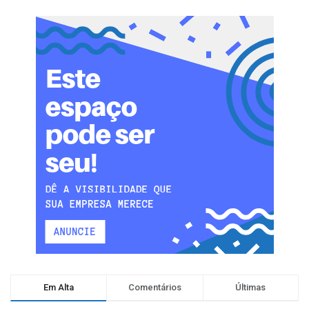
Em Alta
Comentários
Últimas