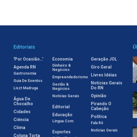
Editoriais
Ú
'Por Ocasião…'
Economia
Geração JOL
Dinheiro &
Agenda RN
Giro Geral
Negócios
Gastronomia
Livres Idéias
Empreendedorismo
Guia De Eventos
Notícias Gerais
Gestão &
Do RN
Liszt Madruga
Negócios
Opinião
Notícias Gerais
Água De
Chocalho
Pirando O
Editorial
Cabeção
Cidades
Educação
Política
Ciência
Língua.com
Fala Rô
Clima
Notícias Gerais
Esportes
Coluna Torta