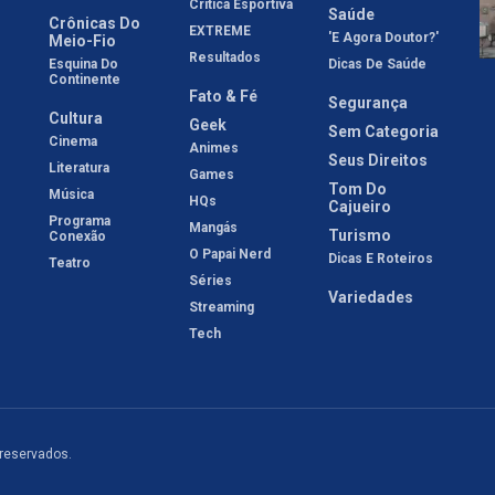
Crítica Esportiva
Saúde
Crônicas Do
EXTREME
'E Agora Doutor?'
Meio-Fio
Resultados
Esquina Do
Dicas De Saúde
Continente
Fato & Fé
Segurança
Cultura
Geek
Sem Categoria
Cinema
Animes
Seus Direitos
Literatura
Games
Tom Do
Música
HQs
Cajueiro
Programa
Mangás
Turismo
Conexão
O Papai Nerd
Dicas E Roteiros
Teatro
Séries
Variedades
Streaming
Tech
 reservados.