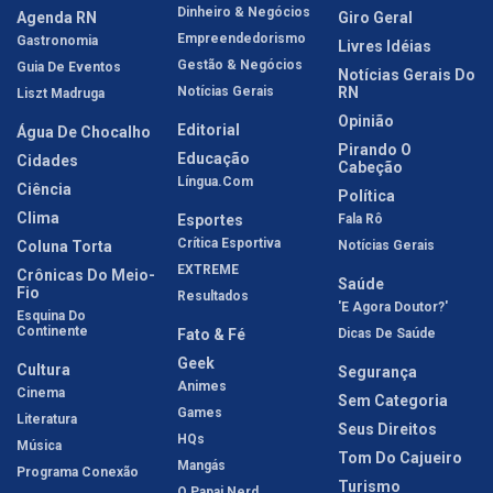
Dinheiro & Negócios
Agenda RN
Giro Geral
Empreendedorismo
Gastronomia
Livres Idéias
Gestão & Negócios
Guia De Eventos
Notícias Gerais Do
Notícias Gerais
RN
Liszt Madruga
Opinião
Editorial
Água De Chocalho
Pirando O
Educação
Cidades
Cabeção
Língua.com
Ciência
Política
Clima
Esportes
Fala Rô
Crítica Esportiva
Coluna Torta
Notícias Gerais
EXTREME
Crônicas Do Meio-
Saúde
Fio
Resultados
'E Agora Doutor?'
Esquina Do
Continente
Fato & Fé
Dicas De Saúde
Geek
Cultura
Segurança
Animes
Cinema
Sem Categoria
Games
Literatura
Seus Direitos
HQs
Música
Tom Do Cajueiro
Mangás
Programa Conexão
Turismo
O Papai Nerd