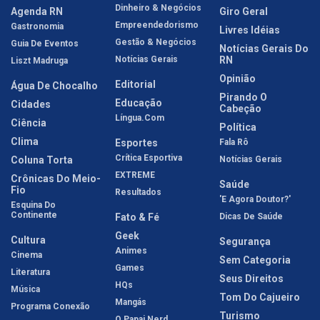
Dinheiro & Negócios
Agenda RN
Giro Geral
Empreendedorismo
Gastronomia
Livres Idéias
Gestão & Negócios
Guia De Eventos
Notícias Gerais Do
Notícias Gerais
RN
Liszt Madruga
Opinião
Editorial
Água De Chocalho
Pirando O
Educação
Cidades
Cabeção
Língua.com
Ciência
Política
Clima
Esportes
Fala Rô
Crítica Esportiva
Coluna Torta
Notícias Gerais
EXTREME
Crônicas Do Meio-
Saúde
Fio
Resultados
'E Agora Doutor?'
Esquina Do
Continente
Fato & Fé
Dicas De Saúde
Geek
Cultura
Segurança
Animes
Cinema
Sem Categoria
Games
Literatura
Seus Direitos
HQs
Música
Tom Do Cajueiro
Mangás
Programa Conexão
Turismo
O Papai Nerd