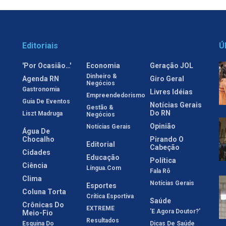
Editoriais
Ú
'Por Ocasião…'
Economia
Geração JOL
Dinheiro &
Agenda RN
Giro Geral
Negócios
Gastronomia
Livres Idéias
Empreendedorismo
Guia De Eventos
Notícias Gerais
Gestão &
Do RN
Liszt Madruga
Negócios
Opinião
Notícias Gerais
Água De
Chocalho
Pirando O
Editorial
Cabeção
Cidades
Educação
Política
Ciência
Língua.com
Fala Rô
Clima
Notícias Gerais
Esportes
Coluna Torta
Crítica Esportiva
Saúde
Crônicas Do
EXTREME
'E Agora Doutor?'
Meio-Fio
Resultados
Esquina Do
Dicas De Saúde