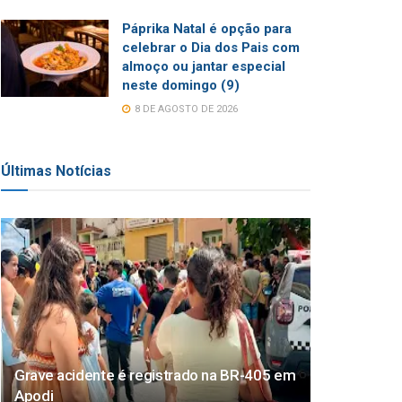
Páprika Natal é opção para
celebrar o Dia dos Pais com
almoço ou jantar especial
neste domingo (9)
8 DE AGOSTO DE 2026
Últimas Notícias
Grave acidente é registrado na BR-405 em
Apodi