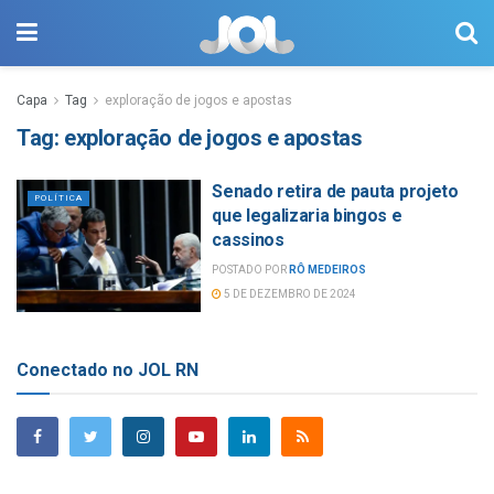
Capa
Tag
exploração de jogos e apostas
Tag:
exploração de jogos e apostas
Senado retira de pauta projeto
POLÍTICA
que legalizaria bingos e
cassinos
POSTADO POR
RÔ MEDEIROS
5 DE DEZEMBRO DE 2024
Conectado no JOL RN