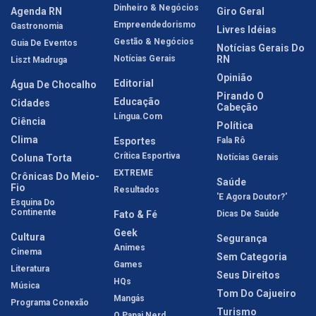
Dinheiro & Negócios
Agenda RN
Giro Geral
Empreendedorismo
Gastronomia
Livres Idéias
Gestão & Negócios
Guia De Eventos
Notícias Gerais Do
Notícias Gerais
RN
Liszt Madruga
Opinião
Editorial
Água De Chocalho
Pirando O
Educação
Cidades
Cabeção
Língua.com
Ciência
Política
Clima
Esportes
Fala Rô
Crítica Esportiva
Coluna Torta
Notícias Gerais
EXTREME
Crônicas Do Meio-
Saúde
Fio
Resultados
'E Agora Doutor?'
Esquina Do
Continente
Fato & Fé
Dicas De Saúde
Geek
Cultura
Segurança
Animes
Cinema
Sem Categoria
Games
Literatura
Seus Direitos
HQs
Música
Tom Do Cajueiro
Mangás
Programa Conexão
Turismo
O Papai Nerd