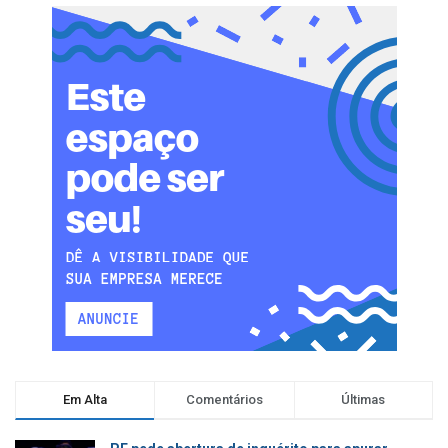
Em Alta
Comentários
Últimas