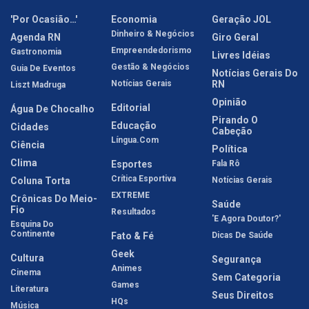
'Por Ocasião…'
Economia
Geração JOL
Dinheiro & Negócios
Agenda RN
Giro Geral
Empreendedorismo
Gastronomia
Livres Idéias
Gestão & Negócios
Guia De Eventos
Notícias Gerais Do
Notícias Gerais
RN
Liszt Madruga
Opinião
Editorial
Água De Chocalho
Pirando O
Educação
Cidades
Cabeção
Língua.com
Ciência
Política
Clima
Esportes
Fala Rô
Crítica Esportiva
Coluna Torta
Notícias Gerais
EXTREME
Crônicas Do Meio-
Saúde
Fio
Resultados
'E Agora Doutor?'
Esquina Do
Continente
Fato & Fé
Dicas De Saúde
Geek
Cultura
Segurança
Animes
Cinema
Sem Categoria
Games
Literatura
Seus Direitos
HQs
Música