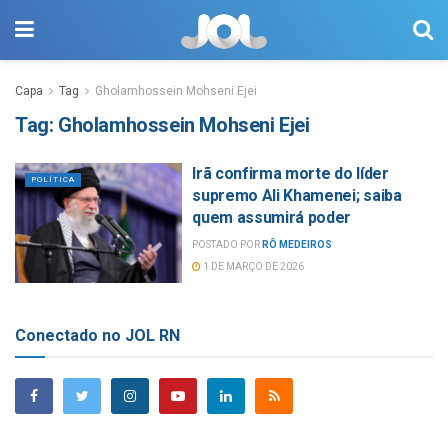
Capa
Tag
Gholamhossein Mohseni Ejei
Tag:
Gholamhossein Mohseni Ejei
Irã confirma morte do líder
POLÍTICA
supremo Ali Khamenei; saiba
quem assumirá poder
POSTADO POR
RÔ MEDEIROS
1 DE MARÇO DE 2026
Conectado no JOL RN