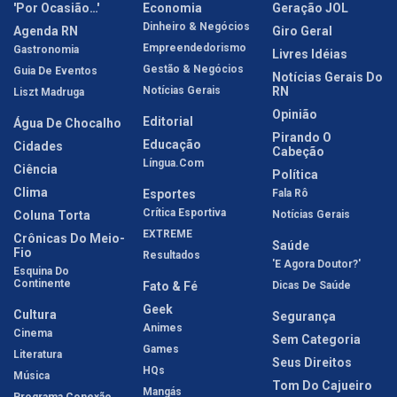
'Por Ocasião…'
Economia
Geração JOL
Dinheiro & Negócios
Agenda RN
Giro Geral
Empreendedorismo
Gastronomia
Livres Idéias
Gestão & Negócios
Guia De Eventos
Notícias Gerais Do
Notícias Gerais
RN
Liszt Madruga
Opinião
Editorial
Água De Chocalho
Pirando O
Educação
Cidades
Cabeção
Língua.com
Ciência
Política
Clima
Esportes
Fala Rô
Crítica Esportiva
Coluna Torta
Notícias Gerais
EXTREME
Crônicas Do Meio-
Saúde
Fio
Resultados
'E Agora Doutor?'
Esquina Do
Continente
Fato & Fé
Dicas De Saúde
Geek
Cultura
Segurança
Animes
Cinema
Sem Categoria
Games
Literatura
Seus Direitos
HQs
Música
Tom Do Cajueiro
Mangás
Programa Conexão