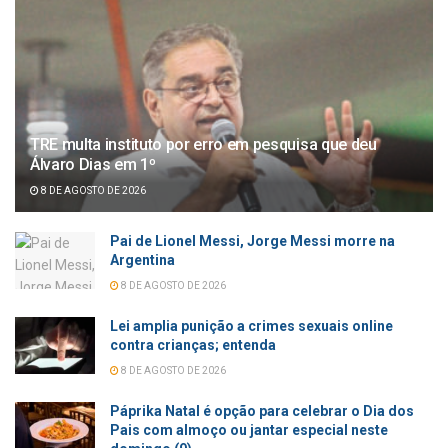
TRE multa instituto por erro em pesquisa que deu
Álvaro Dias em 1º
8 DE AGOSTO DE 2026
Pai de Lionel Messi, Jorge Messi morre na
Argentina
8 DE AGOSTO DE 2026
Lei amplia punição a crimes sexuais online
contra crianças; entenda
8 DE AGOSTO DE 2026
Páprika Natal é opção para celebrar o Dia dos
Pais com almoço ou jantar especial neste