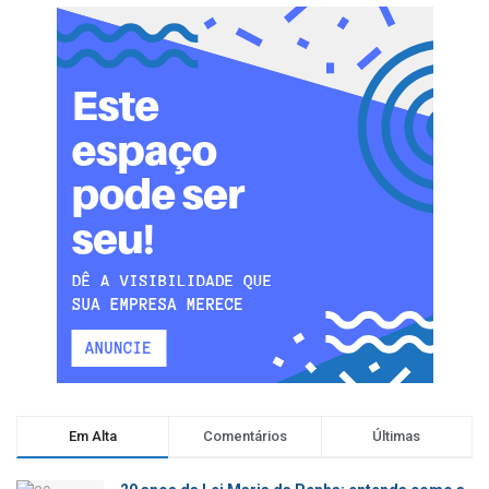
Em Alta
Comentários
Últimas