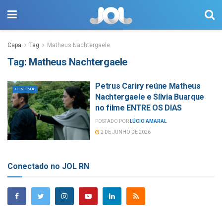
Capa
Tag
Matheus Nachtergaele
Tag:
Matheus Nachtergaele
Petrus Cariry reúne Matheus
CINEMA
Nachtergaele e Sílvia Buarque
no filme ENTRE OS DIAS
POSTADO POR
LÚCIO AMARAL
2 DE JUNHO DE 2026
Conectado no JOL RN