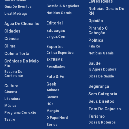
Livres Idéias
Gestão & Negócios
Guia De Eventos
Notícias Gerais Do
Notícias Gerais
RN
Liszt Madruga
Opinião
Editorial
Água De Chocalho
Pirando O
Educação
Cidades
Cabeção
Língua.com
Ciência
Política
Clima
Esportes
Fala Rô
Crítica Esportiva
Coluna Torta
Notícias Gerais
EXTREME
Crônicas Do Meio-
Saúde
Fio
Resultados
'E Agora Doutor?'
Esquina Do
Continente
Fato & Fé
Dicas De Saúde
Geek
Cultura
Segurança
Animes
Cinema
Sem Categoria
Games
Literatura
Seus Direitos
HQs
Música
Tom Do Cajueiro
Mangás
Programa Conexão
Turismo
O Papai Nerd
Teatro
Dicas E Roteiros
Séries