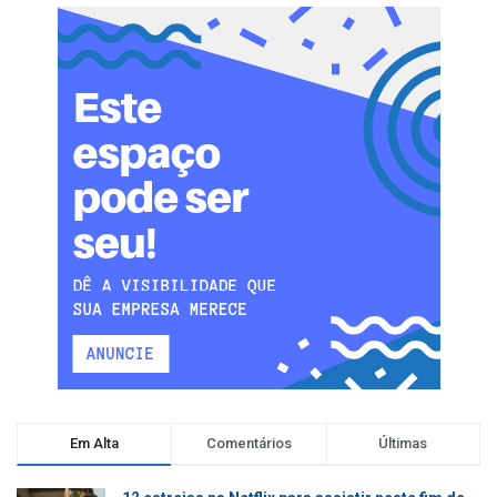
Em Alta
Comentários
Últimas