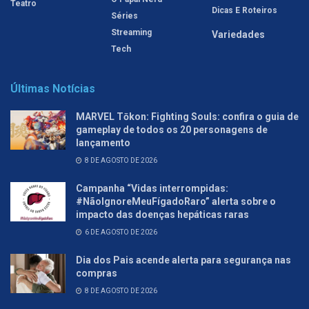
Teatro
Dicas E Roteiros
Séries
Streaming
Variedades
Tech
Últimas Notícias
MARVEL Tōkon: Fighting Souls: confira o guia de
gameplay de todos os 20 personagens de
lançamento
8 DE AGOSTO DE 2026
Campanha “Vidas interrompidas:
#NãoIgnoreMeuFígadoRaro” alerta sobre o
impacto das doenças hepáticas raras
6 DE AGOSTO DE 2026
Dia dos Pais acende alerta para segurança nas
compras
8 DE AGOSTO DE 2026