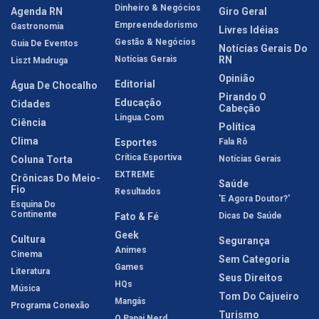
Dinheiro & Negócios
Agenda RN
Giro Geral
Empreendedorismo
Gastronomia
Livres Idéias
Gestão & Negócios
Guia De Eventos
Notícias Gerais Do
Notícias Gerais
RN
Liszt Madruga
Opinião
Editorial
Água De Chocalho
Pirando O
Educação
Cidades
Cabeção
Língua.com
Ciência
Política
Clima
Esportes
Fala Rô
Crítica Esportiva
Coluna Torta
Notícias Gerais
EXTREME
Crônicas Do Meio-
Saúde
Fio
Resultados
'E Agora Doutor?'
Esquina Do
Continente
Fato & Fé
Dicas De Saúde
Geek
Cultura
Segurança
Animes
Cinema
Sem Categoria
Games
Literatura
Seus Direitos
HQs
Música
Tom Do Cajueiro
Mangás
Programa Conexão
Turismo
O Papai Nerd