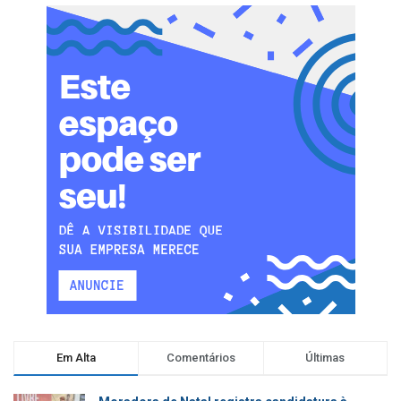
Em Alta
Comentários
Últimas