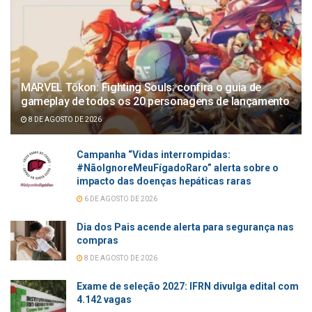
MARVEL Tōkon: Fighting Souls: confira o guia de
gameplay de todos os 20 personagens de lançamento
8 DE AGOSTO DE 2026
Campanha “Vidas interrompidas:
#NãoIgnoreMeuFígadoRaro” alerta sobre o
impacto das doenças hepáticas raras
6 DE AGOSTO DE 2026
Dia dos Pais acende alerta para segurança nas
compras
8 DE AGOSTO DE 2026
Exame de seleção 2027: IFRN divulga edital com
4.142 vagas