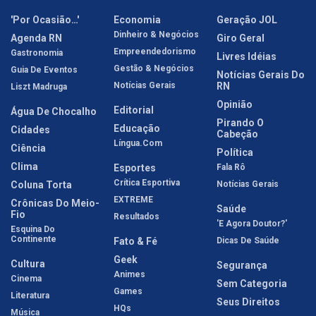
'Por Ocasião…'
Economia
Geração JOL
Dinheiro & Negócios
Agenda RN
Giro Geral
Empreendedorismo
Gastronomia
Livres Idéias
Gestão & Negócios
Guia De Eventos
Notícias Gerais Do
Notícias Gerais
RN
Liszt Madruga
Opinião
Editorial
Água De Chocalho
Pirando O
Educação
Cidades
Cabeção
Língua.com
Ciência
Política
Clima
Esportes
Fala Rô
Crítica Esportiva
Coluna Torta
Notícias Gerais
EXTREME
Crônicas Do Meio-
Saúde
Fio
Resultados
'E Agora Doutor?'
Esquina Do
Continente
Fato & Fé
Dicas De Saúde
Geek
Cultura
Segurança
Animes
Cinema
Sem Categoria
Games
Literatura
Seus Direitos
HQs
Música