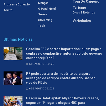
Tom Do Cajueiro
Mangás
Programa Conexão
Turismo
O Papai Nerd
Teatro
Dicas E Roteiros
Séries
Streaming
Variedades
Tech
Últimas Notícias
Gasolina E32 e carros importados: quem paga a
conta se o combustível autorizado pelo governo
causar prejuízos?
6 DE AGOSTO DE 2026
PF pede abertura de inquérito para apurar
acusação de estupro contra Alfredo Gaspar,
vice de Flávio
6 DE AGOSTO DE 2026
Pesquisa DataCapital: Allyson Bezerra cresce,
segue em 1º lugar e chega a 40% para