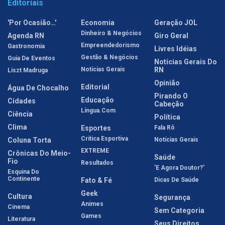
Editoriais
'Por Ocasião…'
Economia
Geração JOL
Dinheiro & Negócios
Agenda RN
Giro Geral
Empreendedorismo
Gastronomia
Livres Idéias
Gestão & Negócios
Guia De Eventos
Notícias Gerais Do
Notícias Gerais
RN
Liszt Madruga
Opinião
Editorial
Água De Chocalho
Pirando O
Educação
Cidades
Cabeção
Língua.com
Ciência
Política
Clima
Esportes
Fala Rô
Crítica Esportiva
Coluna Torta
Notícias Gerais
EXTREME
Crônicas Do Meio-
Saúde
Fio
Resultados
'E Agora Doutor?'
Esquina Do
Continente
Fato & Fé
Dicas De Saúde
Geek
Cultura
Segurança
Animes
Cinema
Sem Categoria
Games
Literatura
Seus Direitos