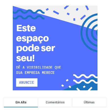
Em Alta
Comentários
Últimas