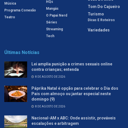
HQs
Música
Tom Do Cajueiro
Mangás
Programa Conexão
Turismo
O Papai Nerd
Teatro
Dicas E Roteiros
Séries
Streaming
Variedades
Tech
Últimas Notícias
Lei amplia punição a crimes sexuais online
contra crianças; entenda
8 DE AGOSTO DE 2026
Páprika Natal é opção para celebrar o Dia dos
Pais com almoço ou jantar especial neste
domingo (9)
8 DE AGOSTO DE 2026
Nacional-AM x ABC: Onde assistir, prováveis
escalações e arbitragem