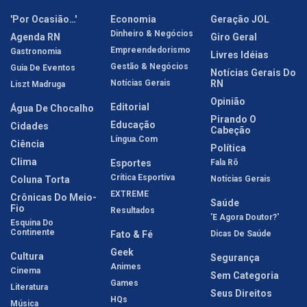
'Por Ocasião…'
Economia
Geração JOL
Dinheiro & Negócios
Agenda RN
Giro Geral
Empreendedorismo
Gastronomia
Livres Idéias
Gestão & Negócios
Guia De Eventos
Notícias Gerais Do
Notícias Gerais
RN
Liszt Madruga
Opinião
Editorial
Água De Chocalho
Pirando O
Educação
Cidades
Cabeção
Língua.com
Ciência
Política
Clima
Esportes
Fala Rô
Crítica Esportiva
Coluna Torta
Notícias Gerais
EXTREME
Crônicas Do Meio-
Saúde
Fio
Resultados
'E Agora Doutor?'
Esquina Do
Continente
Fato & Fé
Dicas De Saúde
Geek
Cultura
Segurança
Animes
Cinema
Sem Categoria
Games
Literatura
Seus Direitos
HQs
Música