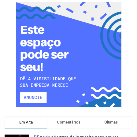
Em Alta
Comentários
Últimas