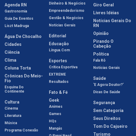
Dinheiro & Negócios
Agenda RN
Giro Geral
Empreendedorismo
Gastronomia
Livres Idéias
Gestão & Negócios
Guia De Eventos
Notícias Gerais Do
Notícias Gerais
RN
Liszt Madruga
Opinião
Editorial
Água De Chocalho
Pirando O
Educação
Cidades
Cabeção
Língua.com
Ciência
Política
Clima
Esportes
Fala Rô
Crítica Esportiva
Coluna Torta
Notícias Gerais
EXTREME
Crônicas Do Meio-
Saúde
Fio
Resultados
'E Agora Doutor?'
Esquina Do
Continente
Fato & Fé
Dicas De Saúde
Geek
Cultura
Segurança
Animes
Cinema
Sem Categoria
Games
Literatura
Seus Direitos
HQs
Música
Tom Do Cajueiro
Mangás
Programa Conexão
Turismo
O Papai Nerd