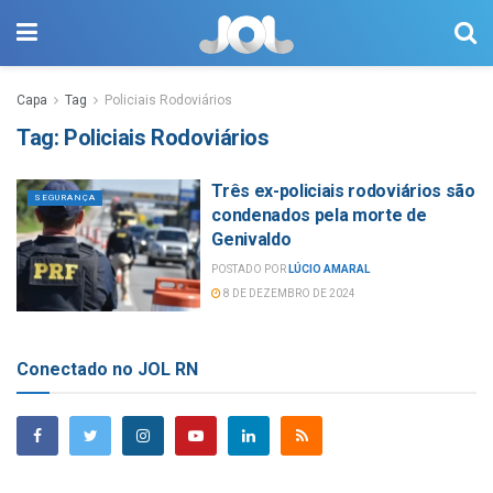
Capa
Tag
Policiais Rodoviários
Tag:
Policiais Rodoviários
Três ex-policiais rodoviários são
SEGURANÇA
condenados pela morte de
Genivaldo
POSTADO POR
LÚCIO AMARAL
8 DE DEZEMBRO DE 2024
Conectado no JOL RN