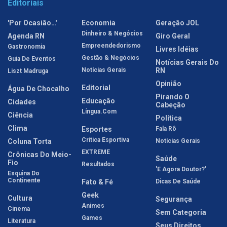
Editoriais
'Por Ocasião…'
Economia
Geração JOL
Dinheiro & Negócios
Agenda RN
Giro Geral
Empreendedorismo
Gastronomia
Livres Idéias
Gestão & Negócios
Guia De Eventos
Notícias Gerais Do
Notícias Gerais
RN
Liszt Madruga
Opinião
Editorial
Água De Chocalho
Pirando O
Educação
Cidades
Cabeção
Língua.com
Ciência
Política
Clima
Esportes
Fala Rô
Crítica Esportiva
Coluna Torta
Notícias Gerais
EXTREME
Crônicas Do Meio-
Saúde
Fio
Resultados
'E Agora Doutor?'
Esquina Do
Continente
Fato & Fé
Dicas De Saúde
Geek
Cultura
Segurança
Animes
Cinema
Sem Categoria
Games
Literatura
Seus Direitos