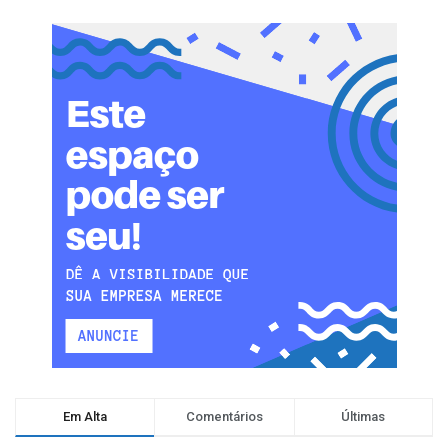
Em Alta
Comentários
Últimas