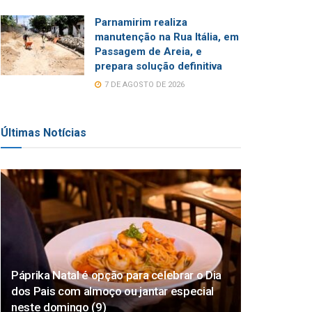
Parnamirim realiza
manutenção na Rua Itália, em
Passagem de Areia, e
prepara solução definitiva
7 DE AGOSTO DE 2026
Últimas Notícias
Páprika Natal é opção para celebrar o Dia
dos Pais com almoço ou jantar especial
neste domingo (9)