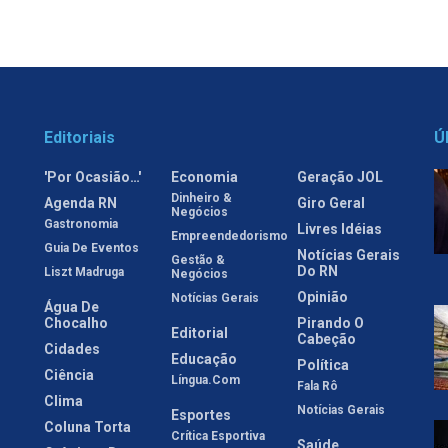
Editoriais
Ú
'Por Ocasião…'
Economia
Geração JOL
Dinheiro &
Agenda RN
Giro Geral
Negócios
Gastronomia
Livres Idéias
Empreendedorismo
Guia De Eventos
Notícias Gerais
Gestão &
Do RN
Liszt Madruga
Negócios
Opinião
Notícias Gerais
Água De
Chocalho
Pirando O
Editorial
Cabeção
Cidades
Educação
Política
Ciência
Língua.com
Fala Rô
Clima
Notícias Gerais
Esportes
Coluna Torta
Crítica Esportiva
Saúde