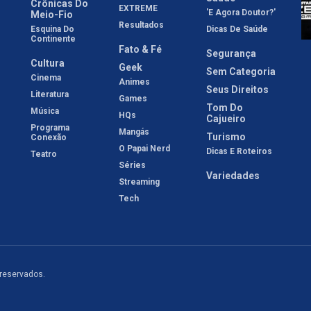
Crônicas Do
EXTREME
'E Agora Doutor?'
Meio-Fio
Resultados
Esquina Do
Dicas De Saúde
Continente
Fato & Fé
Segurança
Cultura
Geek
Sem Categoria
Cinema
Animes
Seus Direitos
Literatura
Games
Tom Do
Música
HQs
Cajueiro
Programa
Mangás
Turismo
Conexão
O Papai Nerd
Dicas E Roteiros
Teatro
Séries
Variedades
Streaming
Tech
 reservados.