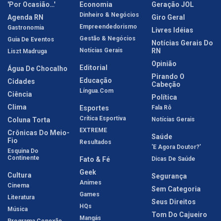
'Por Ocasião…'
Economia
Geração JOL
Dinheiro & Negócios
Agenda RN
Giro Geral
Empreendedorismo
Gastronomia
Livres Idéias
Gestão & Negócios
Guia De Eventos
Notícias Gerais Do
Notícias Gerais
RN
Liszt Madruga
Opinião
Editorial
Água De Chocalho
Pirando O
Educação
Cidades
Cabeção
Língua.com
Ciência
Política
Clima
Esportes
Fala Rô
Crítica Esportiva
Coluna Torta
Notícias Gerais
EXTREME
Crônicas Do Meio-
Saúde
Fio
Resultados
'E Agora Doutor?'
Esquina Do
Continente
Fato & Fé
Dicas De Saúde
Geek
Cultura
Segurança
Animes
Cinema
Sem Categoria
Games
Literatura
Seus Direitos
HQs
Música
Tom Do Cajueiro
Mangás
Programa Conexão