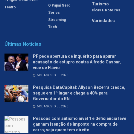
Turismo
O Papai Nerd
Teatro
Dicas E Roteiros
Séries
Streaming
Variedades
Tech
Últimas Notícias
PF pede abertura de inquérito para apurar
acusação de estupro contra Alfredo Gaspar,
vice de Flávio
6 DE AGOSTO DE 2026
Pesquisa DataCapital: Allyson Bezerra cresce,
segue em 1º lugar e chega a 40% para
Governador do RN
6 DE AGOSTO DE 2026
Pessoas com autismo nível 1 e deficiência leve
ganham isenção de imposto na compra de
carro; veja quem tem direito