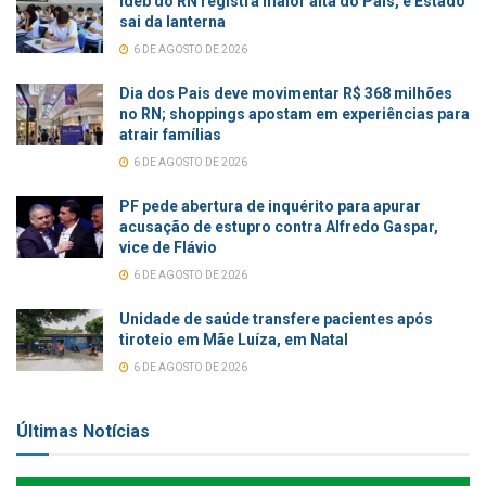
Ideb do RN registra maior alta do País, e Estado
sai da lanterna
6 DE AGOSTO DE 2026
Dia dos Pais deve movimentar R$ 368 milhões
no RN; shoppings apostam em experiências para
atrair famílias
6 DE AGOSTO DE 2026
PF pede abertura de inquérito para apurar
acusação de estupro contra Alfredo Gaspar,
vice de Flávio
6 DE AGOSTO DE 2026
Unidade de saúde transfere pacientes após
tiroteio em Mãe Luíza, em Natal
6 DE AGOSTO DE 2026
Últimas Notícias