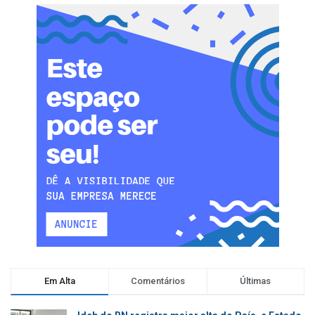
Em Alta
Comentários
Últimas