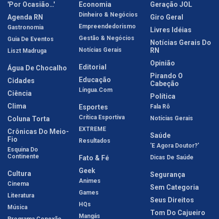
'Por Ocasião…'
Economia
Geração JOL
Dinheiro & Negócios
Agenda RN
Giro Geral
Empreendedorismo
Gastronomia
Livres Idéias
Gestão & Negócios
Guia De Eventos
Notícias Gerais Do
Notícias Gerais
RN
Liszt Madruga
Opinião
Editorial
Água De Chocalho
Pirando O
Educação
Cidades
Cabeção
Língua.com
Ciência
Política
Clima
Esportes
Fala Rô
Crítica Esportiva
Coluna Torta
Notícias Gerais
EXTREME
Crônicas Do Meio-
Saúde
Fio
Resultados
'E Agora Doutor?'
Esquina Do
Continente
Fato & Fé
Dicas De Saúde
Geek
Cultura
Segurança
Animes
Cinema
Sem Categoria
Games
Literatura
Seus Direitos
HQs
Música
Tom Do Cajueiro
Mangás
Programa Conexão